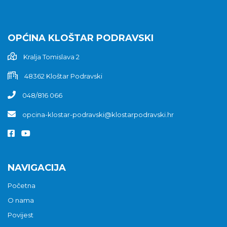
OPĆINA KLOŠTAR PODRAVSKI
Kralja Tomislava 2
48362 Kloštar Podravski
048/816 066
opcina-klostar-podravski@klostarpodravski.hr
NAVIGACIJA
Početna
O nama
Povijest