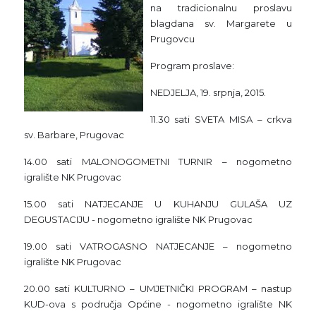
na tradicionalnu proslavu
blagdana sv. Margarete u
Prugovcu
Program proslave:
NEDJELJA, 19. srpnja, 2015.
11.30 sati SVETA MISA – crkva
sv. Barbare, Prugovac
14.00 sati MALONOGOMETNI TURNIR – nogometno
igralište NK Prugovac
15.00 sati NATJECANJE U KUHANJU GULAŠA UZ
DEGUSTACIJU - nogometno igralište NK Prugovac
19.00 sati VATROGASNO NATJECANJE – nogometno
igralište NK Prugovac
20.00 sati KULTURNO – UMJETNIČKI PROGRAM – nastup
KUD-ova s područja Općine - nogometno igralište NK