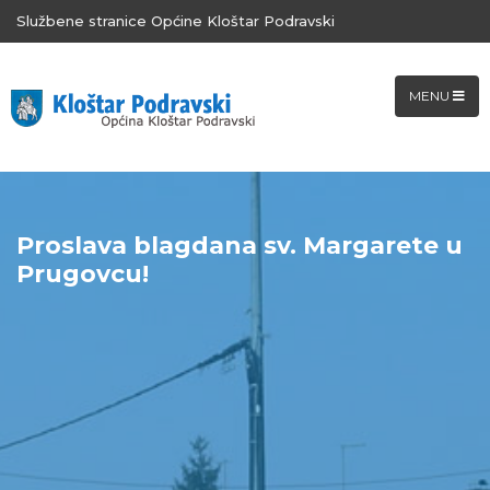
Službene stranice Općine Kloštar Podravski
MENU
Proslava blagdana sv. Margarete u
Prugovcu!