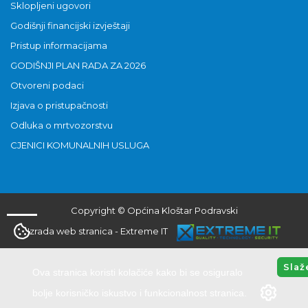
Sklopljeni ugovori
Godišnji financijski izvještaji
Pristup informacijama
GODIŠNJI PLAN RADA ZA 2026
Otvoreni podaci
Izjava o pristupačnosti
Odluka o mrtvozorstvu
CJENICI KOMUNALNIH USLUGA
Copyright © Općina Kloštar Podravski
Izrada web stranica
-
Extreme IT
Slaž
Ova stranica koristi kolačiće kako bi se osiguralo
bolje korisničko iskustvo i funkcionalnost stranica.