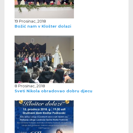
19 Prosinac, 2018
Božić nam v Klošter dolazi
8 Prosinac, 2018
Sveti Nikola obradovao dobru djecu