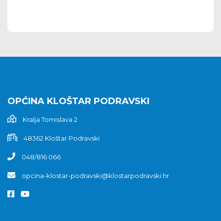
OPĆINA KLOŠTAR PODRAVSKI
Kralja Tomislava 2
48362 Kloštar Podravski
048/816 066
opcina-klostar-podravski@klostarpodravski.hr