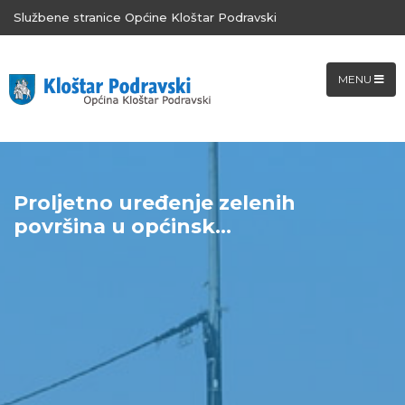
Službene stranice Općine Kloštar Podravski
MENU
Proljetno uređenje zelenih
površina u općinsk...