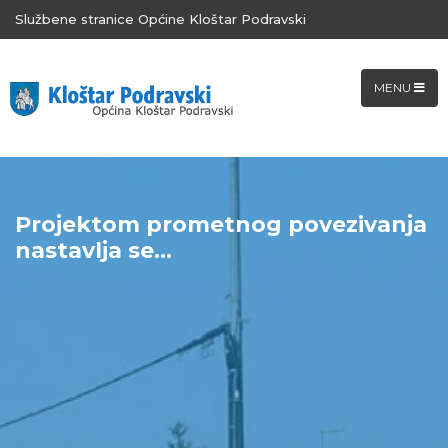
Službene stranice Općine Kloštar Podravski
MENU
Projektom prometnog povezivanja
nastavlja se...