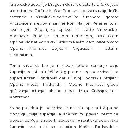
križevačke županije Dragutin Guzalić u četvrtak, 15. veljače
u prostorima Općine Kloštar Podravski održali su zajednički
sastanak s virovitičko-podravskim županom Igorom
Androvićem, njegovim zamjenikom Marijom Kelementom,
ravnateljem Županijske uprave za ceste Virovitičko-
podravske županije Brunom Perkecom, načelnikom
Općine Kloštar Podravski Sinišom Pavlovićem, načelnikom
Općine Pitomača Željkom Grgačićem i ostalim
suradnicima.
Tema sastanka bio je nastavak dobre suradnje dviju
županija po pitanju još boljeg prometnog povezivanja, a
župani Koren i Andrović dali su svoju podršku inicijativi
Općine Kloštar Podravski i Općine Pitomača glede
rješavanja pitanja lokalne ceste Mala Črešnjevica –
Kozarevac.
Svrha projekta je povezivanje naselja, općina i župa na
području dvije županije, a alternativni pravac cestovne
poveznice Koprivničko-križevačke i Virovitičko-podravske
županije kretao bi se relacijom Kloštar Podravski –