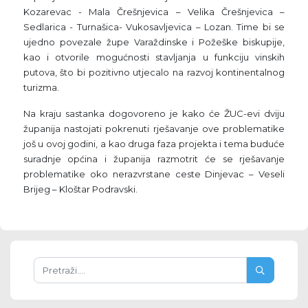
Kozarevac - Mala Črešnjevica – Velika Črešnjevica –
Sedlarica - Turnašica- Vukosavljevica – Lozan. Time bi se
ujedno povezale župe Varaždinske i Požeške biskupije,
kao i otvorile mogućnosti stavljanja u funkciju vinskih
putova, što bi pozitivno utjecalo na razvoj kontinentalnog
turizma.
Na kraju sastanka dogovoreno je kako će ŽUC-evi dviju
županija nastojati pokrenuti rješavanje ove problematike
još u ovoj godini, a kao druga faza projekta i tema buduće
suradnje općina i županija razmotrit će se rješavanje
problematike oko nerazvrstane ceste Dinjevac – Veseli
Brijeg – Kloštar Podravski.