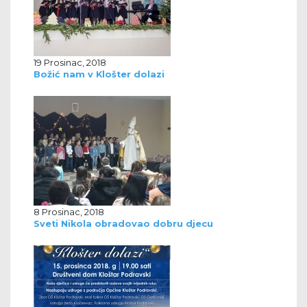
19 Prosinac, 2018
Božić nam v Klošter dolazi
8 Prosinac, 2018
Sveti Nikola obradovao dobru djecu