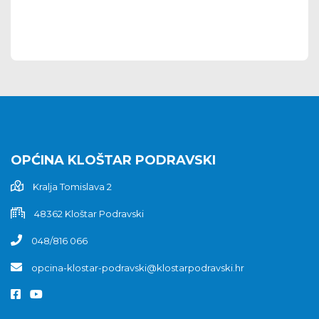
OPĆINA KLOŠTAR PODRAVSKI
Kralja Tomislava 2
48362 Kloštar Podravski
048/816 066
opcina-klostar-podravski@klostarpodravski.hr