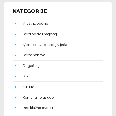
KATEGORIJE
Vijesti iz općine
Javni pozivi i natječaji
Sjednice Općinskog vijeća
Javna nabava
Događanja
Sport
Kultura
Komunalne usluge
Reciklažno dvorište