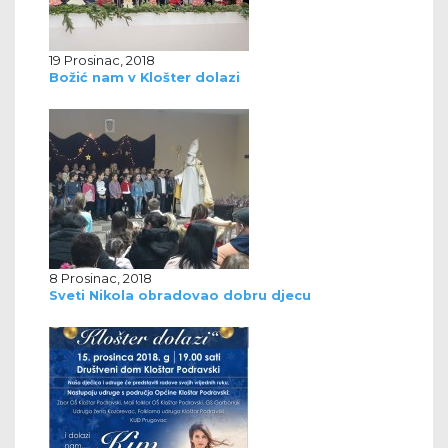
19 Prosinac, 2018
Božić nam v Klošter dolazi
8 Prosinac, 2018
Sveti Nikola obradovao dobru djecu