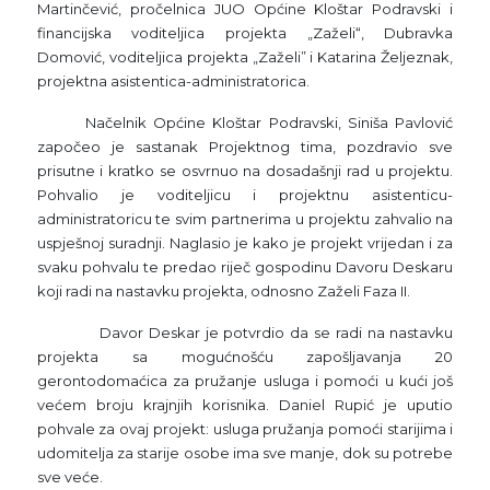
Martinčević, pročelnica JUO Općine Kloštar Podravski i
financijska voditeljica projekta „Zaželi“, Dubravka
Domović, voditeljica projekta „Zaželi” i Katarina Željeznak,
projektna asistentica-administratorica.
Načelnik Općine Kloštar Podravski, Siniša Pavlović
započeo je sastanak Projektnog tima, pozdravio sve
prisutne i kratko se osvrnuo na dosadašnji rad u projektu.
Pohvalio je voditeljicu i projektnu asistenticu-
administratoricu te svim partnerima u projektu zahvalio na
uspješnoj suradnji. Naglasio je kako je projekt vrijedan i za
svaku pohvalu te predao riječ gospodinu Davoru Deskaru
koji radi na nastavku projekta, odnosno Zaželi Faza II.
Davor Deskar je potvrdio da se radi na nastavku
projekta sa mogućnošću zapošljavanja 20
gerontodomaćica za pružanje usluga i pomoći u kući još
većem broju krajnjih korisnika. Daniel Rupić je uputio
pohvale za ovaj projekt: usluga pružanja pomoći starijima i
udomitelja za starije osobe ima sve manje, dok su potrebe
sve veće.