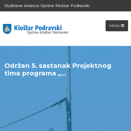
Službene stranice Općine Kloštar Podravski
MENU
Održan 5. sastanak Projektnog
tima programa „...