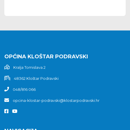
OPĆINA KLOŠTAR PODRAVSKI
Kralja Tomislava 2
48362 Kloštar Podravski
048/816 066
opcina-klostar-podravski@klostarpodravski.hr