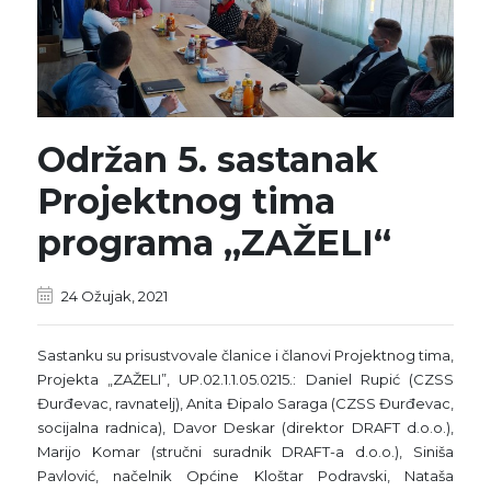
Održan 5. sastanak
Projektnog tima
programa „ZAŽELI“
24 Ožujak, 2021
Sastanku su prisustvovale članice i članovi Projektnog tima,
Projekta „ZAŽELI”, UP.02.1.1.05.0215.: Daniel Rupić (CZSS
Đurđevac, ravnatelj), Anita Đipalo Saraga (CZSS Đurđevac,
socijalna radnica), Davor Deskar (direktor DRAFT d.o.o.),
Marijo Komar (stručni suradnik DRAFT-a d.o.o.), Siniša
Pavlović, načelnik Općine Kloštar Podravski, Nataša