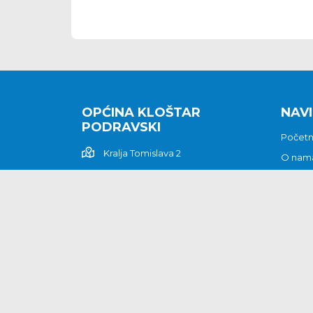
OPĆINA KLOŠTAR
NAVI
PODRAVSKI
Počet
Kralja Tomislava 2
O nam
Povijes
48362 Kloštar Podravski
Vijesti
048/816 066
Prituž
opcina-klostar-
Kontak
podravski@klostarpodravski.hr