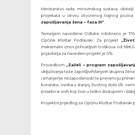
Ministarstvo rada, mirovinskog sustava, obitelji
projekata u okviru otvorenog trajnog poziva
zapošljavanja žena – faza III“
.
Temeljem navedene Odluke odobreno je 170 pr
Općine Kloštar Podravski. Za projekt
„Živo
maksimalni iznos prihvatljivih troškova od 986.
prijavitelja za navedeni projekt je 0%.
Provedbom
„Zaželi – program zapošljavanja
uključivanja teže zapošljivih/ranjivih skupina že
i smanjenje nezaposlenosti te prevenciju prerane i
korisnika, osoba u starijoj životnoj dobi i/ili
posebice onih koji žive u teško dostupnim i slab
Projektni prijedlog za Općinu Kloštar Podravski p