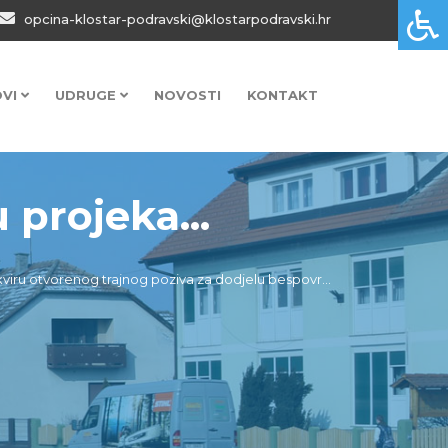
opcina-klostar-podravski@klostarpodravski.hr
OVI
UDRUGE
NOVOSTI
KONTAKT
 projeka...
viru otvorenog trajnog poziva za dodjelu bespovr...