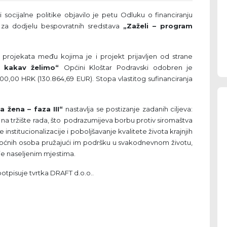
 i socijalne politike objavilo je petu Odluku o financiranju
 za dodjelu bespovratnih sredstava
„Zaželi – program
ojekata među kojima je i projekt prijavljen od strane
t kakav želimo“
Općini Kloštar Podravski
odobren je
000,00 HRK (130.864,69 EUR). Stopa vlastitog sufinanciranja
 žena – faza III“
nastavlja se postizanje zadanih ciljeva:
na na tržište rada, što podrazumijeva borbu protiv siromaštva
nstitucionalizacije i poboljšavanje kvalitete života krajnjih
 nemoćnih osoba pružajući im podršku u svakodnevnom životu,
ije naseljenim mjestima.
otpisuje tvrtka DRAFT d.o.o..