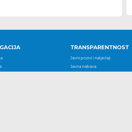
GACIJA
TRANSPARENTNOST
na
Javni pozivi i natječaji
a
Javna nabava
t
Javni pozivi i natječaji
Jedinstveni upravni odjel
be i predstavke
Općinsko vijeće
t
Općinski načelnik
Pritužbe i predstavke