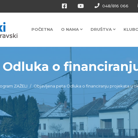
048/816 066
POČETNA
O NAMA
DRUŠTVA
KLUB
Odluka o financiranju
ogram ZAŽELI
Objavljena peta Odluka o financiranju projekata u ok