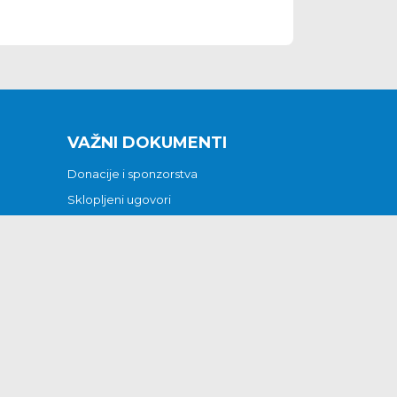
VAŽNI DOKUMENTI
Donacije i sponzorstva
Sklopljeni ugovori
Godišnji financijski izvještaji
Pristup informacijama
GODIŠNJI PLAN RADA ZA 2026
Otvoreni podaci
Izjava o pristupačnosti
Odluka o mrtvozorstvu
CJENICI KOMUNALNIH USLUGA