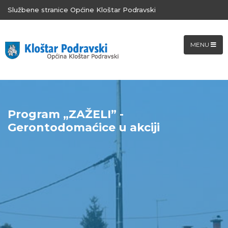
Službene stranice Općine Kloštar Podravski
MENU
Program „ZAŽELI” -
Gerontodomaćice u akciji