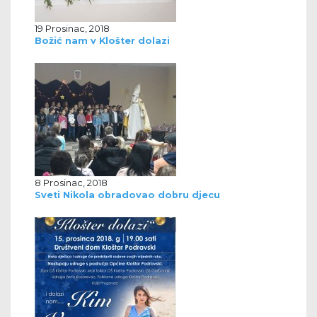
19 Prosinac, 2018
Božić nam v Klošter dolazi
8 Prosinac, 2018
Sveti Nikola obradovao dobru djecu