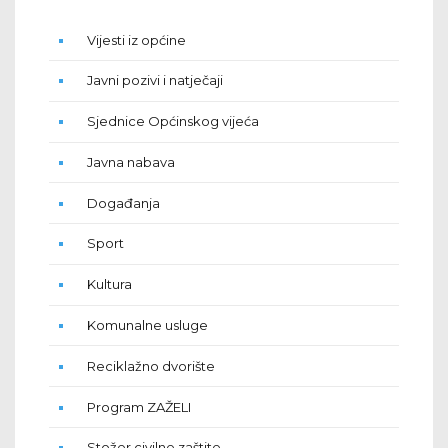
Vijesti iz općine
Javni pozivi i natječaji
Sjednice Općinskog vijeća
Javna nabava
Događanja
Sport
Kultura
Komunalne usluge
Reciklažno dvorište
Program ZAŽELI
Stožer civilne zaštite