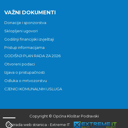
VAŽNI DOKUMENTI
Donacije i sponzorstva
Sklopljeni ugovori
Godišnji financijski izvještaji
Pristup informacijama
GODIŠNJI PLAN RADA ZA 2026
Otvoreni podaci
Izjava o pristupačnosti
Odluka o mrtvozorstvu
CJENICI KOMUNALNIH USLUGA
Copyright © Općina Kloštar Podravski
Izrada web stranica
-
Extreme IT