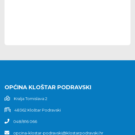
OPĆINA KLOŠTAR PODRAVSKI
Kralja Tomislava 2
48362 Kloštar Podravski
048/816 066
opcina-klostar-podravski@klostarpodravski.hr