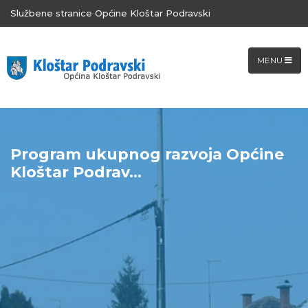
Službene stranice Općine Kloštar Podravski
MENU
Program ukupnog razvoja Općine
Kloštar Podrav...