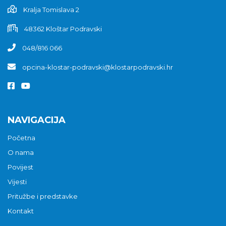
Kralja Tomislava 2
48362 Kloštar Podravski
048/816 066
opcina-klostar-podravski@klostarpodravski.hr
NAVIGACIJA
Početna
O nama
Povijest
Vijesti
Pritužbe i predstavke
Kontakt