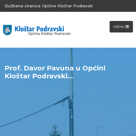
Službene stranice Općine Kloštar Podravski
MENU
Prof. Davor Pavuna u Općini
Kloštar Podravski...