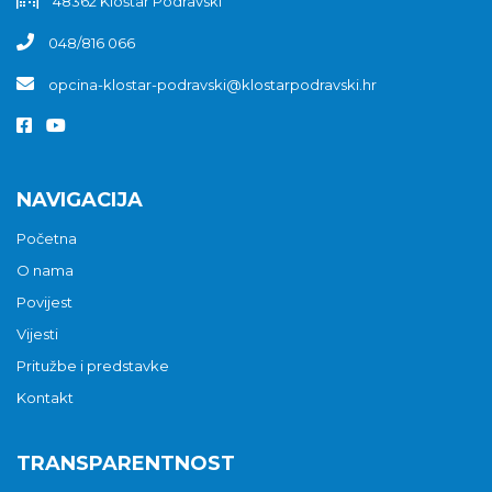
48362 Kloštar Podravski
048/816 066
opcina-klostar-podravski@klostarpodravski.hr
NAVIGACIJA
Početna
O nama
Povijest
Vijesti
Pritužbe i predstavke
Kontakt
TRANSPARENTNOST