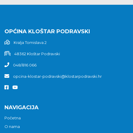
OPĆINA KLOŠTAR PODRAVSKI
Kralja Tomislava 2
48362 Kloštar Podravski
048/816 066
opcina-klostar-podravski@klostarpodravski.hr
NAVIGACIJA
Početna
O nama