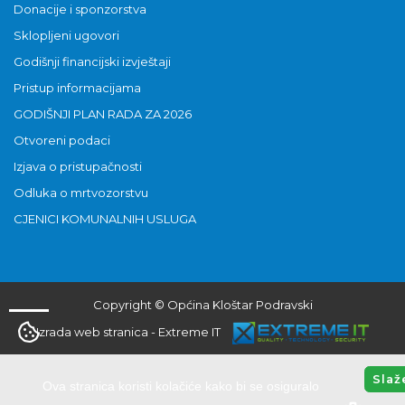
Donacije i sponzorstva
Sklopljeni ugovori
Godišnji financijski izvještaji
Pristup informacijama
GODIŠNJI PLAN RADA ZA 2026
Otvoreni podaci
Izjava o pristupačnosti
Odluka o mrtvozorstvu
CJENICI KOMUNALNIH USLUGA
Copyright © Općina Kloštar Podravski
Izrada web stranica
-
Extreme IT
Slaž
Ova stranica koristi kolačiće kako bi se osiguralo