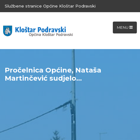
Službene stranice Općine Kloštar Podravski
MENU
Pročelnica Općine, Nataša
Martinčević sudjelo...