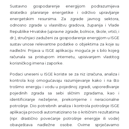
Sustavno gospodarenje energijom podrazumijeva
strateško planiranje energetike i održivo upravljanje
energetskim resursima. Za zgrade javnog sektora,
odnosno zgrade u vlasništvu gradova, županija i Vlade
Republike Hrvatske (upravne zgrade, bolnice, škole, vrtići, i
dr.), stručnjaci zaduženi za gospodarenje energijom u ISGE
sustav unose relevantne podatke o objektima za koje su
nadležni. Prijava u ISGE aplikaciju moguća je s bilo kojeg
računala sa pristupom internetu, upisivanjem vlastitog
korisničkog imena i zaporke.
Podaci uneseni u ISGE koriste se za niz izračuna, analiza i
kontrola koji omogućavaju razumijevanje kako i na što
trošimo energiju i vodu u pojedinoj zgradi, uspoređivanje
pojedinih zgrada sa sebi sličnim zgradama, kao i
identificiranje neželjene, prekomjerne i neracionalne
potrošnje. Dio potrebnih analiza i kontrola potrošnje ISGE
aplikacija provodi automatizirano te o kritičnim rezultatima
(npr. drastično povećanje potrošnje energije ili vode)
obavještava nadležne osobe. Ovime sprječavamo