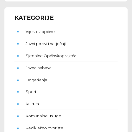
KATEGORIJE
Vijesti iz općine
Javni pozivi i natječaji
Sjednice Općinskog vijeća
Javna nabava
Događanja
Sport
Kultura
Komunalne usluge
Reciklažno dvorište