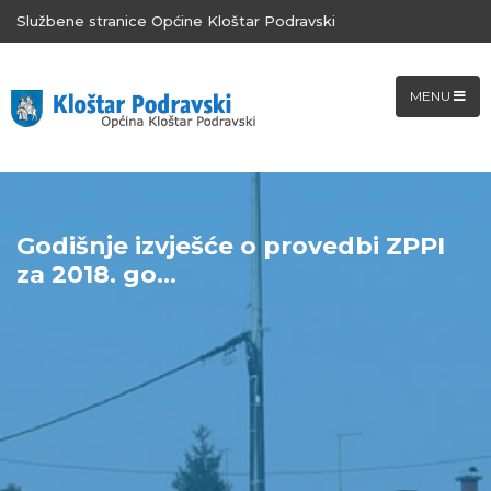
Službene stranice Općine Kloštar Podravski
MENU
Godišnje izvješće o provedbi ZPPI
za 2018. go...