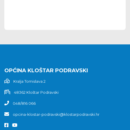
OPĆINA KLOŠTAR PODRAVSKI
Kralja Tomislava 2
48362 Kloštar Podravski
048/816 066
opcina-klostar-podravski@klostarpodravski.hr