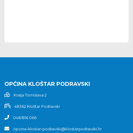
OPĆINA KLOŠTAR PODRAVSKI
Kralja Tomislava 2
48362 Kloštar Podravski
048/816 066
opcina-klostar-podravski@klostarpodravski.hr