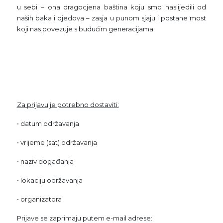
u sebi – ona dragocjena baština koju smo naslijedili od
naših baka i djedova – zasja u punom sjaju i postane most
koji nas povezuje s budućim generacijama.
Za prijavu je potrebno dostaviti:
• datum održavanja
• vrijeme (sat) održavanja
• naziv događanja
• lokaciju održavanja
• organizatora
Prijave se zaprimaju putem e-mail adrese: