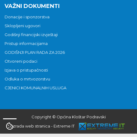
VAŽNI DOKUMENTI
Donacije i sponzorstva
Sklopljeni ugovori
Godišnji financijski izvještaji
Pristup informacijama
GODIŠNJI PLAN RADA ZA 2026
Otvoreni podaci
Izjava o pristupačnosti
Odluka o mrtvozorstvu
CJENICI KOMUNALNIH USLUGA
Copyright © Općina Kloštar Podravski
Izrada web stranica
-
Extreme IT