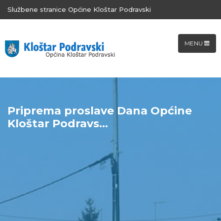
Službene stranice Općine Kloštar Podravski
MENU
Priprema proslave Dana Općine
Kloštar Podravs...