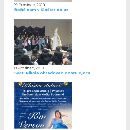
19 Prosinac, 2018
Božić nam v Klošter dolazi
8 Prosinac, 2018
Sveti Nikola obradovao dobru djecu