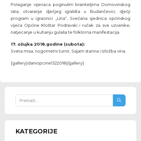
Polaganje vijenaca poginulim braniteljima Domovinskog
rata, otvaranje dječjeg igrališta u Budančevici, dječji
program u igraonici „Lina“, Svečana sjednica općinskog
vijeća Općine Kloštar Podravski i ručak za sve uzvanike,
natjecanje u kuhanju gulaša te folklorna manifestacija.
17. ožujka 2018.godine (subota):
Sveta misa, nogometni turnir, Sajam starina i Izložba vina.
{gallery}daniopcine1322018{/gallery}
KATEGORIJE