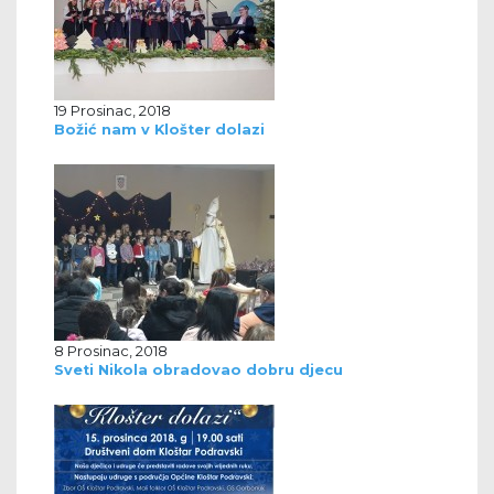
19 Prosinac, 2018
Božić nam v Klošter dolazi
8 Prosinac, 2018
Sveti Nikola obradovao dobru djecu