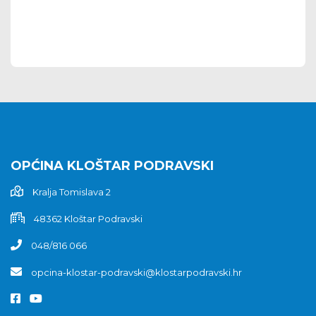
OPĆINA KLOŠTAR PODRAVSKI
Kralja Tomislava 2
48362 Kloštar Podravski
048/816 066
opcina-klostar-podravski@klostarpodravski.hr