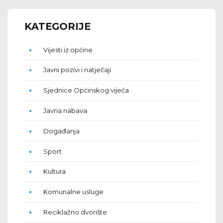
KATEGORIJE
Vijesti iz općine
Javni pozivi i natječaji
Sjednice Općinskog vijeća
Javna nabava
Događanja
Sport
Kultura
Komunalne usluge
Reciklažno dvorište