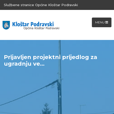
Službene stranice Općine Kloštar Podravski
MENU
Prijavljen projektni prijedlog za
ugradnju ve...