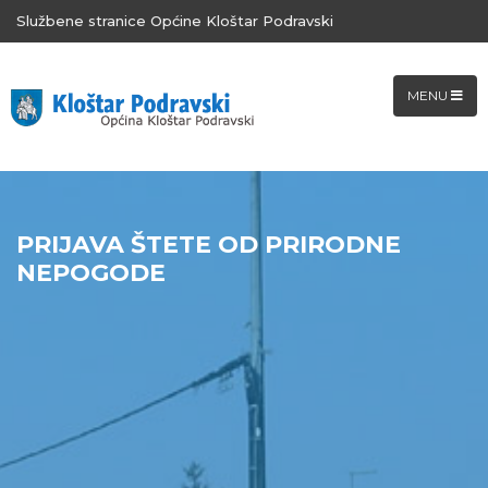
Službene stranice Općine Kloštar Podravski
MENU
PRIJAVA ŠTETE OD PRIRODNE
NEPOGODE