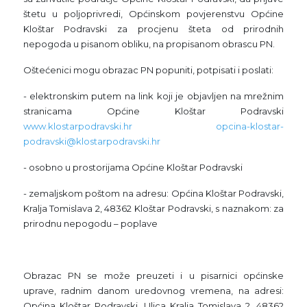
štetu u poljoprivredi, Općinskom povjerenstvu Općine
Kloštar Podravski za procjenu šteta od prirodnih
nepogoda u pisanom obliku, na propisanom obrascu PN.
Oštećenici mogu obrazac PN popuniti, potpisati i poslati:
- elektronskim putem na link koji je objavljen na mrežnim
stranicama Općine Kloštar Podravski
www.klostarpodravski.hr
opcina-klostar-
podravski@klostarpodravski.hr
- osobno u prostorijama Općine Kloštar Podravski
- zemaljskom poštom na adresu: Općina Kloštar Podravski,
Kralja Tomislava 2, 48362 Kloštar Podravski, s naznakom: za
prirodnu nepogodu – poplave
Obrazac PN se može preuzeti i u pisarnici općinske
uprave, radnim danom uredovnog vremena, na adresi:
Općina Kloštar Podravski, Ulica Kralja Tomislava 2, 48362