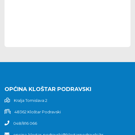
OPĆINA KLOŠTAR PODRAVSKI
Kralja Tomislava 2
48362 Kloštar Podravski
048/816 066
opcina-klostar-podravski@klostarpodravski.hr