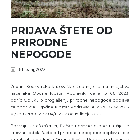
PRIJAVA ŠTETE OD
PRIRODNE
NEPOGODE
16 Lipanj, 2023
Župan Koprivničko-križevačke županije, a na inicijativu
načelnika Općine Kloštar Podravski, dana 15. 06. 2023.
donio Odluku o proglašenju prirodne nepogode poplava
za područje Općine Kloštar Podravski KLASA: 920-02/23-
01/38, URBOJ:2137-04/11-23-2 od 15. lipnja 2023.
Pozivaju se oštećenici, fizičke i pravne osobe na čijoj je
imovini nastala šteta od prirodne nepogode poplava koje
su zahvatile područje Općine Kloštar Podravski, da prijave