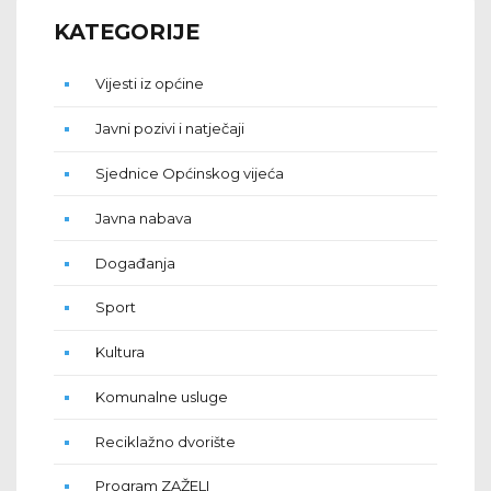
KATEGORIJE
Vijesti iz općine
Javni pozivi i natječaji
Sjednice Općinskog vijeća
Javna nabava
Događanja
Sport
Kultura
Komunalne usluge
Reciklažno dvorište
Program ZAŽELI