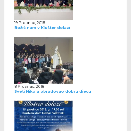
19 Prosinac, 2018
Božić nam v Klošter dolazi
8 Prosinac, 2018
Sveti Nikola obradovao dobru djecu