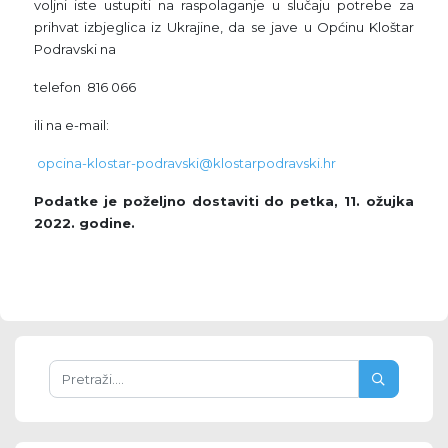
voljni iste ustupiti na raspolaganje u slučaju potrebe za
prihvat izbjeglica iz Ukrajine, da se jave u Općinu Kloštar
Podravski na
telefon 816 066
ili na e-mail:
opcina-klostar-podravski@klostarpodravski.hr
Podatke je poželjno dostaviti do petka, 11. ožujka
2022. godine.