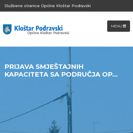
Službene stranice Općine Kloštar Podravski
MENU
PRIJAVA SMJEŠTAJNIH
KAPACITETA SA PODRUČJA OP...