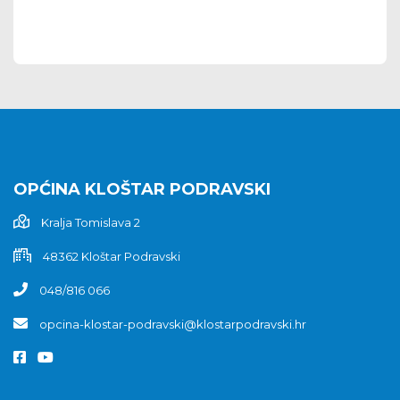
OPĆINA KLOŠTAR PODRAVSKI
Kralja Tomislava 2
48362 Kloštar Podravski
048/816 066
opcina-klostar-podravski@klostarpodravski.hr