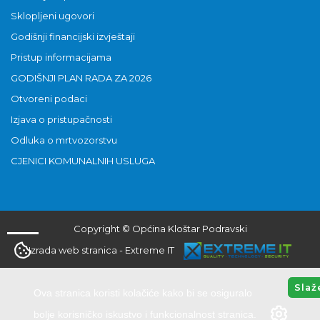
Sklopljeni ugovori
Godišnji financijski izvještaji
Pristup informacijama
GODIŠNJI PLAN RADA ZA 2026
Otvoreni podaci
Izjava o pristupačnosti
Odluka o mrtvozorstvu
CJENICI KOMUNALNIH USLUGA
Copyright © Općina Kloštar Podravski
Izrada web stranica
-
Extreme IT
Slaž
Ova stranica koristi kolačiće kako bi se osiguralo
bolje korisničko iskustvo i funkcionalnost stranica.