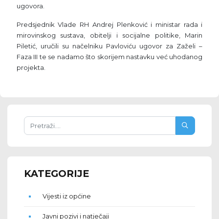
ugovora.
Predsjednik Vlade RH Andrej Plenković i ministar rada i
mirovinskog sustava, obitelji i socijalne politike, Marin
Piletić, uručili su načelniku Pavloviću ugovor za Zaželi –
Faza III te se nadamo što skorijem nastavku već uhodanog
projekta.
KATEGORIJE
Vijesti iz općine
Javni pozivi i natječaji