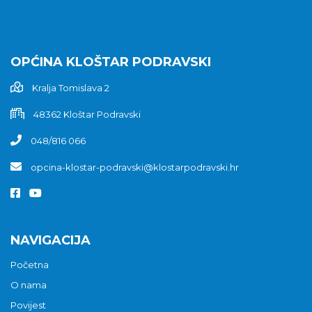
OPĆINA KLOŠTAR PODRAVSKI
Kralja Tomislava 2
48362 Kloštar Podravski
048/816 066
opcina-klostar-podravski@klostarpodravski.hr
NAVIGACIJA
Početna
O nama
Povijest