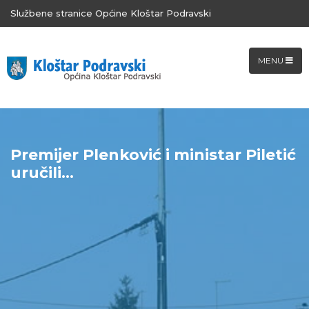
Službene stranice Općine Kloštar Podravski
MENU
Premijer Plenković i ministar Piletić
uručili...