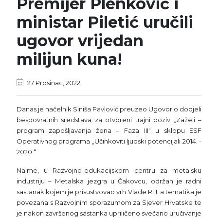
Premijer Plenković i
ministar Piletić uručili
ugovor vrijedan
milijun kuna!
27 Prosinac, 2022
Danas je načelnik Siniša Pavlović preuzeo Ugovor o dodjeli
bespovratnih sredstava za otvoreni trajni poziv „Zaželi –
program zapošljavanja žena – Faza III“ u sklopu ESF
Operativnog programa „Učinkoviti ljudski potencijali 2014. -
2020.“
Naime, u Razvojno-edukacijskom centru za metalsku
industriju – Metalska jezgra u Čakovcu, održan je radni
sastanak kojem je prisustvovao vrh Vlade RH, a tematika je
povezana s Razvojnim sporazumom za Sjever Hrvatske te
je nakon završenog sastanka upriličeno svečano uručivanje