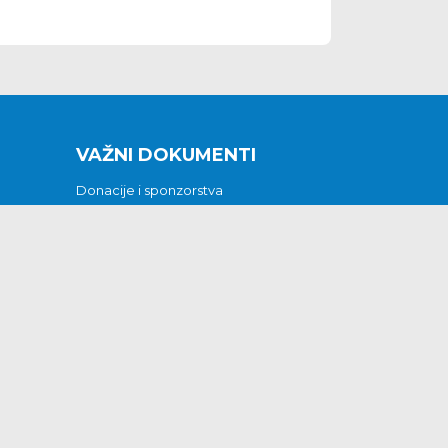
VAŽNI DOKUMENTI
Donacije i sponzorstva
Sklopljeni ugovori
Godišnji financijski izvještaji
Pristup informacijama
GODIŠNJI PLAN RADA ZA 2026
Otvoreni podaci
Izjava o pristupačnosti
Odluka o mrtvozorstvu
CJENICI KOMUNALNIH USLUGA