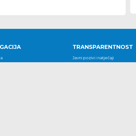
GACIJA
TRANSPARENTNOST
na
Javni pozivi i natječaji
a
Javna nabava
t
Javni pozivi i natječaji
Jedinstveni upravni odjel
be i predstavke
Općinsko vijeće
t
Općinski načelnik
Pritužbe i predstavke