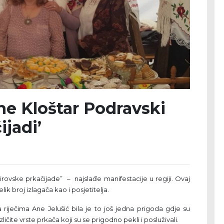
ne Kloštar Podravski
ijadi’
irovske prkačijade” – najslađe manifestacije u regiji. Ovaj
velik broj izlagača kao i posjetitelja.
 riječima Ane Jelušić bila je to još jedna prigoda gdje su
ličite vrste prkača koji su se prigodno pekli i posluživali.