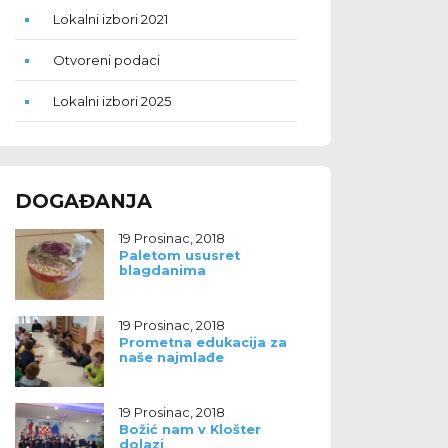
Lokalni izbori 2021
Otvoreni podaci
Lokalni izbori 2025
DOGAĐANJA
19 Prosinac, 2018
Paletom ususret
blagdanima
19 Prosinac, 2018
Prometna edukacija za
naše najmlađe
19 Prosinac, 2018
Božić nam v Klošter
dolazi