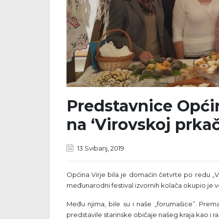
Predstavnice Opći
na ‘Virovskoj prkač
13 Svibanj, 2019
Općina Virje bila je domaćin četvrte po redu „V
međunarodni festival izvornih kolača okupio je 
Među njima, bile su i naše „forumašice”. Prema
predstavile starinske običaje našeg kraja kao i raz