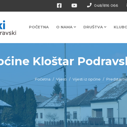
048/816 066
POČETNA
O NAMA
DRUŠTVA
KLUB
ine Kloštar Podravski 
Početna
Vijesti
Vijesti iz općine
Predstavnic