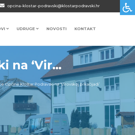
opcina-klostar-podravski@klostarpodravski.hr
OVI
UDRUGE
NOVOSTI
KONTAKT
na ‘Vir...
e Općine Kloštar Podravski na ‘Virovskoj prkačijadi’