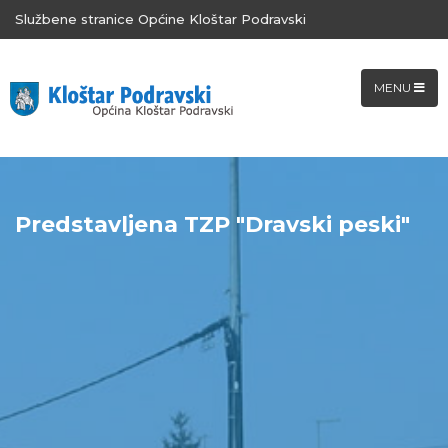
Službene stranice Općine Kloštar Podravski
MENU
Predstavljena TZP "Dravski peski"