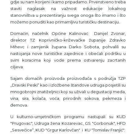
gdje su nam korijeni i kamo pripadamo. Prvenstveno treba
staviti naglasak na važnost edukacije lokalnog
stanovništva u prezentiranju svega onoga što imamo i što
možemo ponuditi kao primamljivu turističku destinaciju.
Domaćin, načelnik Općine Kalinovac Danijel Zvonar,
direktor TZ Koprivničko-križevačke županije Zdravko
Mihevc i zamjenik župana Darko Sobota, pohvalili su
nastojanja nove turističke zajednice i obećali podršku u
svim koracima koji vode prema ostvarenju zacrtanih
ciljeva.
Sajam domaćih proizvoda proizvođača s područja TZP
„Dravski Peski“ kao i izložbene štandove udruga posjetili su
mnogobrojni znatiželjnici koji su uživali u degustaciji meda,
vina, sira, kolača, voća, prirodnih sokova, pekmeza i
đemova.
U kulturno-umjetničkom programu nastupali su KUD
"Prugovac", Udruga žena Kozarevac, GS "Gorbonuk", HFD
„Sesvečice“, KUD "Grgur Karlovčan" i KU "Tomislav Franjić".