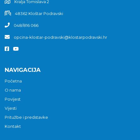
Kralja Tomislava 2
48362 Kloštar Podravski
048/816 066
opcina-klostar-podravski@klostarpodravski.hr
NAVIGACIJA
Početna
O nama
Povijest
Vijesti
Pritužbe i predstavke
Kontakt