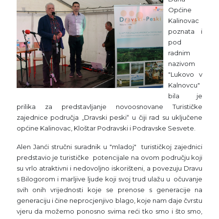
Općine
Kalinovac
poznata i
pod
radnim
nazivom
"Lukovo v
Kalnovcu"
bila je
prilika za predstavljanje novoosnovane Turističke
zajednice područja „Dravski peski“ u čiji rad su uključene
općine Kalinovac, Kloštar Podravski i Podravske Sesvete.
Alen Janći stručni suradnik u "mladoj" turističkoj zajednici
predstavio je turističke potencijale na ovom području koji
su vrlo atraktivni i nedovoljno iskorišteni, a povezuju Dravu
s Bilogorom i marljive ljude koji svoj trud ulažu u očuvanje
svih onih vrijednosti koje se prenose s generacije na
generaciju i čine neprocjenjivo blago, koje nam daje čvrstu
vjeru da možemo ponosno svima reći tko smo i što smo,