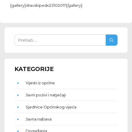
{gallery}dravskipeski23102017{/gallery}
KATEGORIJE
Vijesti iz općine
Javni pozivi i natječaji
Sjednice Općinskog vijeća
Javna nabava
Događanja