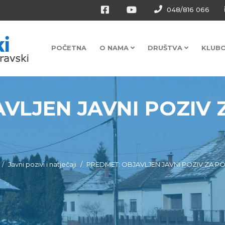
048/816 066
POČETNA
O NAMA
DRUŠTVA
KLUB
VLJEN JAVNI POZIV 
Javni pozivi i natječaji
PREDMET: OBJAVLJEN JAVNI POZIV ZA POT