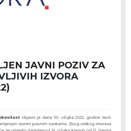
JEN JAVNI POZIV ZA
LJIVIH IZVORA
2)
nkovitost
objavio je dana 30. ožujka 2022. godine Javni
 namijenjen raznim pravnim osobama. Zbog velikog interesa
će se umjesto najavljenog 31. ožujka krenuti od 12. travnja