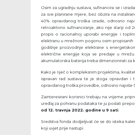
Osim za ugradnju sustava, sufinancira se i izr
za sve planirane mjere, bez obzira na instalir
40% opravdanog troška izrade, odnosno najv
retroaktivno sufinanciranje, ako nije stariji od
propis o racionalnoj uporabi energije i topli
elektranu u mrežnom pogonu osim propisanih sa
godišnje proizvodnje elektrane s energetskom
električne energije koja se predaje u mrežu. 
akumulatorska baterija treba dimenzionirati za 
Kako je riječ o kompleksnim projektima, kvaliteta
ispravan rad sustava te je stoga opravdan i 
opravdanog troška provedbe, odnosno najviše 56
Zainteresirani korisnici trebaju na vrijeme prip
uređaj za pohranu podataka te ju poslati prep
od 12. travnja 2022. godine u 9 sati
.
Sredstva fonda dodjeljivat će se do isteka kale
koji uvjet prije nastupi.