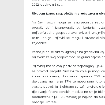
2022. godine u 9 sati.
Ukupan iznos raspoloživih sredstava u ok
Na Javni poziv mogu se javiti jedinice region
proračunski i izvanproračunski korisnici, ust
poljoprivredna gospodarstva, privatni iznajmljiv
osim udruga. Prijaviti se mogu i suvlasnici vi
zajednice.
Važno je da se sustav ugrađuje na građevinu koj
prijavom za svoj projekt moći osigurati najviše do
Prijaviteljima na ovaj poziv na raspolaganju je 40
se provodi projekt. Sustavi za koje je moguće d
kolektori korisnog djelovanja najmanje 70%, kotl
djelovanja najmanje 87% te integrirane foton
vlastitu potrošnju. Elektrane se sufinanciraju u 
djelovanja fotonaponskih modula ne smije biti
podkonstrukciju i DC razvod) je najviše do 50
predaje u mrežu.