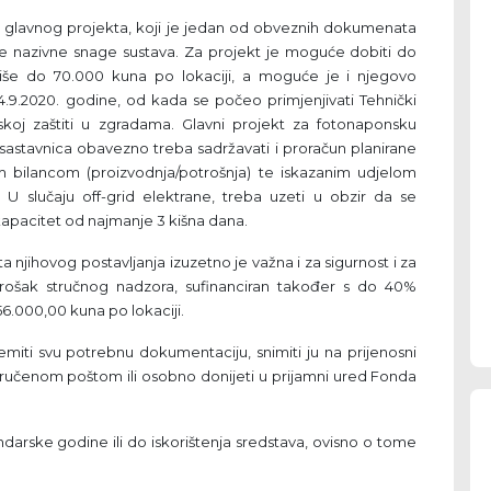
ada glavnog projekta, koji je jedan od obveznih dokumenata
ane nazivne snage sustava. Za projekt je moguće dobiti do
iše do 70.000 kuna po lokaciji, a moguće je i njegovo
 24.9.2020. godine, od kada se počeo primjenjivati Tehnički
nskoj zaštiti u zgradama. Glavni projekt za fotonaponsku
stavnica obavezno treba sadržavati i proračun planirane
 bilancom (proizvodnja/potrošnja) te iskazanim udjelom
U slučaju off-grid elektrane, treba uzeti u obzir da se
kapacitet od najmanje 3 kišna dana.
 njihovog postavljanja izuzetno je važna i za sigurnost i za
trošak stručnog nadzora, sufinanciran također s do 40%
.000,00 kuna po lokaciji.
remiti svu potrebnu dokumentaciju, snimiti ju na prijenosni
oručenom poštom ili osobno donijeti u prijamni ured Fonda
ndarske godine ili do iskorištenja sredstava, ovisno o tome