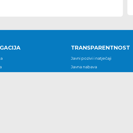
GACIJA
TRANSPARENTNOST
na
Javni pozivi i natječaji
a
Javna nabava
t
Javni pozivi i natječaji
Jedinstveni upravni odjel
be i predstavke
Općinsko vijeće
t
Općinski načelnik
Pritužbe i predstavke