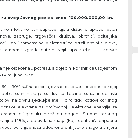
viru ovog Javnog poziva iznosi 100.000.000,00 kn.
alne i lokalne samouprave, tijela državne uprave, ostali
anove, zadruge, trgovačka društva, obrtnici, obiteljska
ači, kao i samostalne djelatnosti te ostali pravni subjekti,
šestambenih zgrada putem svojih upravitelja, ali i vjerske
a nije oštećena u potresu, a pojedini korisnik će uspješnom
 1.4 milijuna kuna.
, 60 ili 80% sufinanciranja, ovisno o statusu lokacije na kojoj
obiti sufinanciranje su dizalice topline, sunčani toplinski
ovi na drvnu sječku/pelete ili pirolitički kotlovi korisnog
aponske elektrane za proizvodnju električne energije za
izoliranom (off-grid) ili u mrežnom pogonu. Stupanj korisnog
 manji od 18%, a opravdana snaga (koja obuhvaća pripadnu
% veća od vrijednosti odobrene priključne snage u smjeru