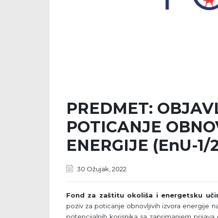
PREDMET: OBJAVL
POTICANJE OBNOV
ENERGIJE (EnU-1/2
30 Ožujak, 2022
Fond za zaštitu okoliša i energetsku uči
poziv za poticanje obnovljivih izvora energije
potencijalnih korisnika sa zaprimanjem prijava 