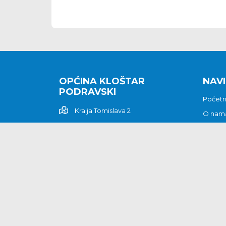
OPĆINA KLOŠTAR
NAVI
PODRAVSKI
Počet
Kralja Tomislava 2
O nam
Povijes
48362 Kloštar Podravski
Vijesti
048/816 066
Prituž
opcina-klostar-
Kontak
podravski@klostarpodravski.hr