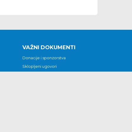
VAŽNI DOKUMENTI
Donacije i sponzorstva
Sklopljeni ugovori
Godišnji financijski izvještaji
Pristup informacijama
GODIŠNJI PLAN RADA ZA 2026
Otvoreni podaci
Izjava o pristupačnosti
Odluka o mrtvozorstvu
CJENICI KOMUNALNIH USLUGA