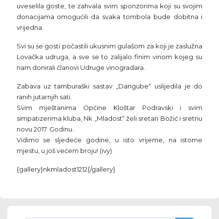
uveselila goste, te zahvala svim sponzorima koji su svojim
donacijama omogućili da svaka tombola bude dobitna i
vrijedna.
Svi su se gosti počastili ukusnim gulašom za koji je zaslužna
Lovačka udruga, a sve se to zalijalo finim vinom kojeg su
nam donirali članovi Udruge vinogradara.
Zabava uz tamburaški sastav „Dangube“ uslijedila je do
ranih jutarnjih sati.
Svim mještanima Općine Kloštar Podravski i svim
simpatizerima kluba, Nk „Mladost“ želi sretan Božić i sretnu
novu 2017. Godinu.
Vidimo se sljedeće godine, u isto vrijeme, na istome
mjestu, u još većem broju! (ivy)
{gallery}nkmladost1212{/gallery}