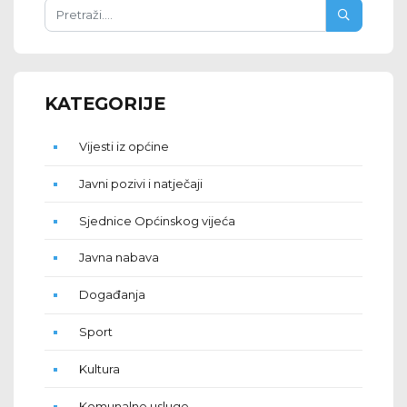
KATEGORIJE
Vijesti iz općine
Javni pozivi i natječaji
Sjednice Općinskog vijeća
Javna nabava
Događanja
Sport
Kultura
Komunalne usluge