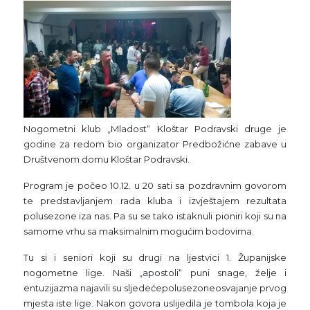
Nogometni klub „Mladost“ Kloštar Podravski druge je
godine za redom bio organizator Predbožićne zabave u
Društvenom domu Kloštar Podravski.
Program je počeo 10.12. u 20 sati sa pozdravnim govorom
te predstavljanjem rada kluba i izvještajem rezultata
polusezone iza nas. Pa su se tako istaknuli pioniri koji su na
samome vrhu sa maksimalnim mogućim bodovima.
Tu si i seniori koji su drugi na ljestvici 1. Županijske
nogometne lige. Naši „apostoli“ puni snage, želje i
entuzijazma najavili su sljedećepolusezoneosvajanje prvog
mjesta iste lige. Nakon govora uslijedila je tombola koja je