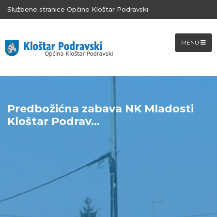
Službene stranice Općine Kloštar Podravski
MENU
Predbožićna zabava NK Mladosti
Kloštar Podrav...