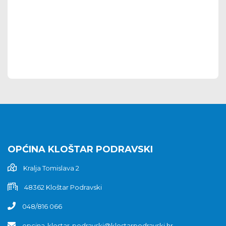
OPĆINA KLOŠTAR PODRAVSKI
Kralja Tomislava 2
48362 Kloštar Podravski
048/816 066
opcina-klostar-podravski@klostarpodravski.hr