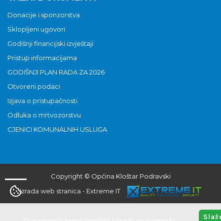
Donacije i sponzorstva
Sklopljeni ugovori
Godišnji financijski izvještaji
Pristup informacijama
GODIŠNJI PLAN RADA ZA 2026
Otvoreni podaci
Izjava o pristupačnosti
Odluka o mrtvozorstvu
CJENICI KOMUNALNIH USLUGA
Copyright © Općina Kloštar Podravski
Izrada web stranica
-
Extreme IT
Slaž
Ova stranica koristi kolačiće kako bi se osiguralo