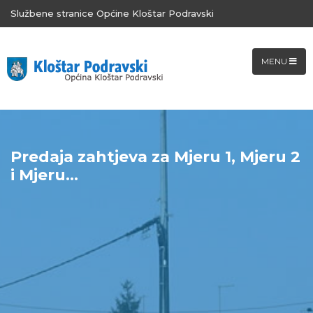
Službene stranice Općine Kloštar Podravski
MENU
Predaja zahtjeva za Mjeru 1, Mjeru 2
i Mjeru...