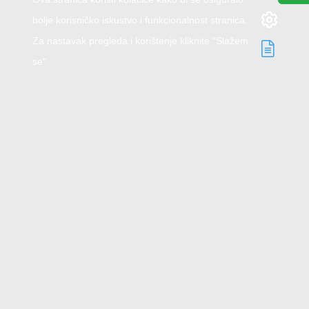
bolje korisničko iskustvo i funkcionalnost stranica.
Za nastavak pregleda i korištenje kliknite "Slažem
se".