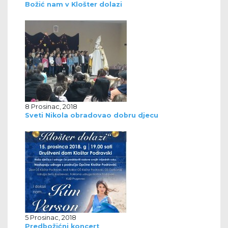
Božić nam v Klošter dolazi
8 Prosinac, 2018
Sveti Nikola obradovao dobru djecu
5 Prosinac, 2018
Predbožićni koncert