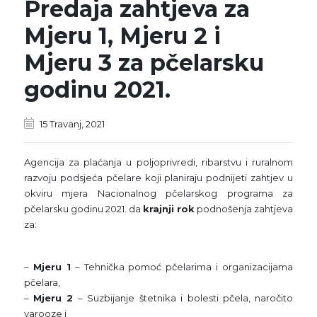
Predaja zahtjeva za
Mjeru 1, Mjeru 2 i
Mjeru 3 za pčelarsku
godinu 2021.
15 Travanj, 2021
Agencija za plaćanja u poljoprivredi, ribarstvu i ruralnom
razvoju podsjeća pčelare koji planiraju podnijeti zahtjev u
okviru mjera Nacionalnog pčelarskog programa za
pčelarsku godinu 2021. da
krajnji rok
podnošenja zahtjeva
za:
–
Mjeru 1
– Tehnička pomoć pčelarima i organizacijama
pčelara,
–
Mjeru 2
– Suzbijanje štetnika i bolesti pčela, naročito
varooze i