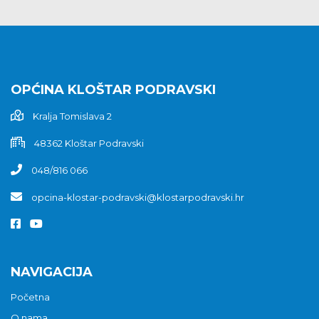
OPĆINA KLOŠTAR PODRAVSKI
Kralja Tomislava 2
48362 Kloštar Podravski
048/816 066
opcina-klostar-podravski@klostarpodravski.hr
NAVIGACIJA
Početna
O nama