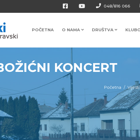
048/816 066
POČETNA
O NAMA
DRUŠTVA
KLUB
BOŽIĆNI KONCERT
Početna
Vijesti