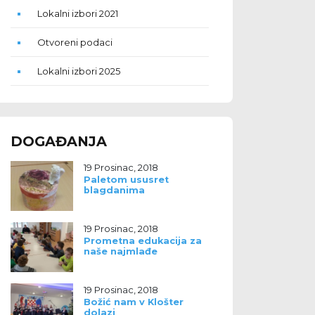
Lokalni izbori 2021
Otvoreni podaci
Lokalni izbori 2025
DOGAĐANJA
19 Prosinac, 2018
Paletom ususret
blagdanima
19 Prosinac, 2018
Prometna edukacija za
naše najmlađe
19 Prosinac, 2018
Božić nam v Klošter
dolazi