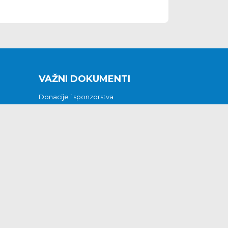
VAŽNI DOKUMENTI
Donacije i sponzorstva
Sklopljeni ugovori
Godišnji financijski izvještaji
Pristup informacijama
GODIŠNJI PLAN RADA ZA 2026
Otvoreni podaci
Izjava o pristupačnosti
Odluka o mrtvozorstvu
CJENICI KOMUNALNIH USLUGA