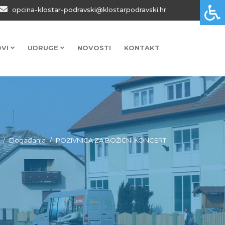
opcina-klostar-podravski@klostarpodravski.hr
OVI
UDRUGE
NOVOSTI
KONTAKT
Događanja
POZIVNICA ZA BOŽIĆNI KONCERT