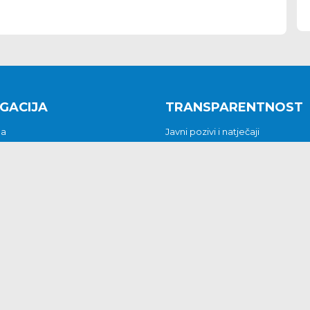
GACIJA
TRANSPARENTNOST
na
Javni pozivi i natječaji
a
Javna nabava
t
Javni pozivi i natječaji
Jedinstveni upravni odjel
be i predstavke
Općinsko vijeće
t
Općinski načelnik
Pritužbe i predstavke