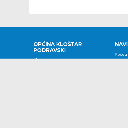
OPĆINA KLOŠTAR
NAVI
PODRAVSKI
Počet
Kralja Tomislava 2
O nam
Povijes
48362 Kloštar Podravski
Vijesti
048/816 066
Prituž
opcina-klostar-
Kontak
podravski@klostarpodravski.hr