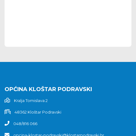
OPĆINA KLOŠTAR PODRAVSKI
Kralja Tomislava 2
48362 Kloštar Podravski
048/816 066
opcina-klostar-podravski@klostarpodravski.hr