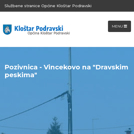
Službene stranice Općine Kloštar Podravski
MENU
Pozivnica - Vincekovo na "Dravskim
peskima"