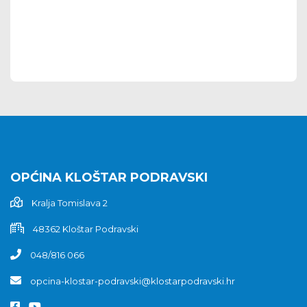
OPĆINA KLOŠTAR PODRAVSKI
Kralja Tomislava 2
48362 Kloštar Podravski
048/816 066
opcina-klostar-podravski@klostarpodravski.hr