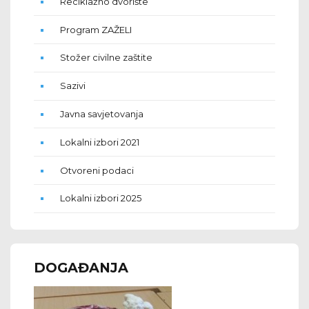
Reciklažno dvorište
Program ZAŽELI
Stožer civilne zaštite
Sazivi
Javna savjetovanja
Lokalni izbori 2021
Otvoreni podaci
Lokalni izbori 2025
DOGAĐANJA