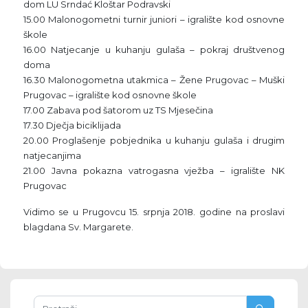
dom LU Srndać Kloštar Podravski
15.00 Malonogometni turnir juniori – igralište kod osnovne
škole
16.00 Natjecanje u kuhanju gulaša – pokraj društvenog
doma
16.30 Malonogometna utakmica – Žene Prugovac – Muški
Prugovac – igralište kod osnovne škole
17.00 Zabava pod šatorom uz TS Mjesečina
17.30 Dječja biciklijada
20.00 Proglašenje pobjednika u kuhanju gulaša i drugim
natjecanjima
21.00 Javna pokazna vatrogasna vježba – igralište NK
Prugovac
Vidimo se u Prugovcu 15. srpnja 2018. godine na proslavi
blagdana Sv. Margarete.