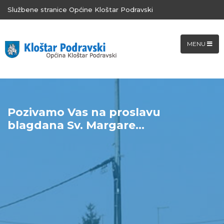
Službene stranice Općine Kloštar Podravski
MENU
Pozivamo Vas na proslavu
blagdana Sv. Margare...