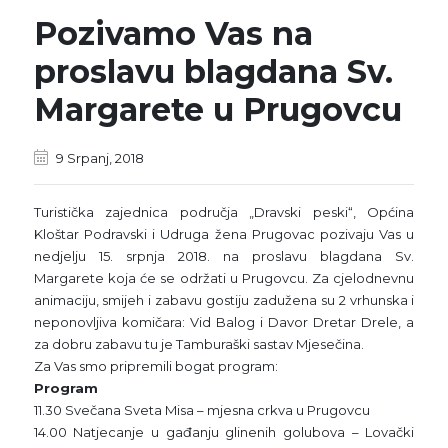
Pozivamo Vas na
proslavu blagdana Sv.
Margarete u Prugovcu
9 Srpanj, 2018
Turistička zajednica područja „Dravski peski“, Općina
Kloštar Podravski i Udruga žena Prugovac pozivaju Vas u
nedjelju 15. srpnja 2018. na proslavu blagdana Sv.
Margarete koja će se održati u Prugovcu. Za cjelodnevnu
animaciju, smijeh i zabavu gostiju zadužena su 2 vrhunska i
neponovljiva komičara: Vid Balog i Davor Dretar Drele, a
za dobru zabavu tu je Tamburaški sastav Mjesečina.
Za Vas smo pripremili bogat program:
Program
11.30 Svečana Sveta Misa – mjesna crkva u Prugovcu
14.00 Natjecanje u gađanju glinenih golubova – Lovački