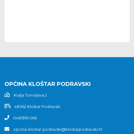
OPĆINA KLOŠTAR PODRAVSKI
Kralja Tomislava 2
48362 Kloštar Podravski
048/816 066
opcina-klostar-podravski@klostarpodravski.hr