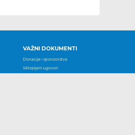
VAŽNI DOKUMENTI
Donacije i sponzorstva
Sklopljeni ugovori
Godišnji financijski izvještaji
Pristup informacijama
GODIŠNJI PLAN RADA ZA 2026
Otvoreni podaci
Izjava o pristupačnosti
Odluka o mrtvozorstvu
CJENICI KOMUNALNIH USLUGA