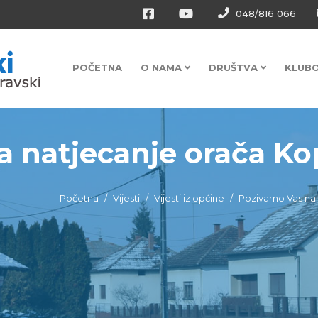
048/816 066
POČETNA
O NAMA
DRUŠTVA
KLUB
 natjecanje orača Kop
Početna
Vijesti
Vijesti iz općine
Pozivamo Vas na 