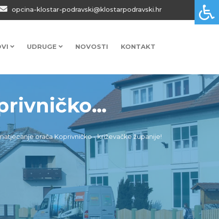
opcina-klostar-podravski@klostarpodravski.hr
OVI
UDRUGE
NOVOSTI
KONTAKT
rivničko...
natjecanje orača Koprivničko - križevačke županije!