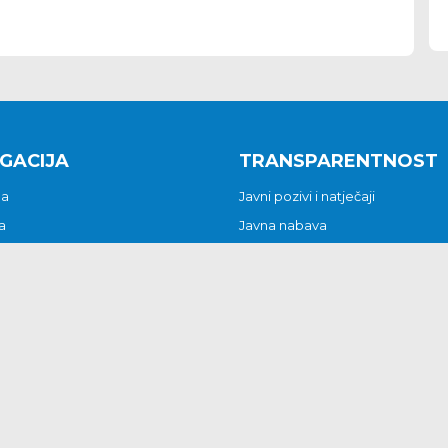
GACIJA
TRANSPARENTNOST
na
Javni pozivi i natječaji
a
Javna nabava
t
Javni pozivi i natječaji
Jedinstveni upravni odjel
be i predstavke
Općinsko vijeće
t
Općinski načelnik
Pritužbe i predstavke