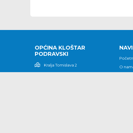
OPĆINA KLOŠTAR
NAVI
PODRAVSKI
Počet
Kralja Tomislava 2
O nam
Povijes
48362 Kloštar Podravski
Vijesti
048/816 066
Prituž
opcina-klostar-
Kontak
podravski@klostarpodravski.hr