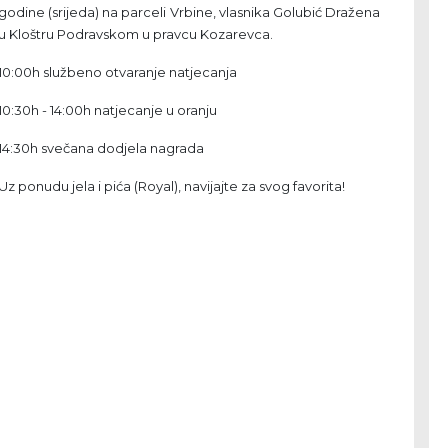
godine (srijeda) na parceli Vrbine, vlasnika Golubić Dražena
u Kloštru Podravskom u pravcu Kozarevca.
10:00h službeno otvaranje natjecanja
10:30h - 14:00h natjecanje u oranju
14:30h svečana dodjela nagrada
Uz ponudu jela i pića (Royal), navijajte za svog favorita!