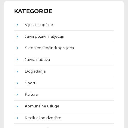
KATEGORIJE
Vijesti iz općine
Javni pozivi i natječaji
Sjednice Općinskog vijeća
Javna nabava
Događanja
Sport
Kultura
Komunalne usluge
Reciklažno dvorište