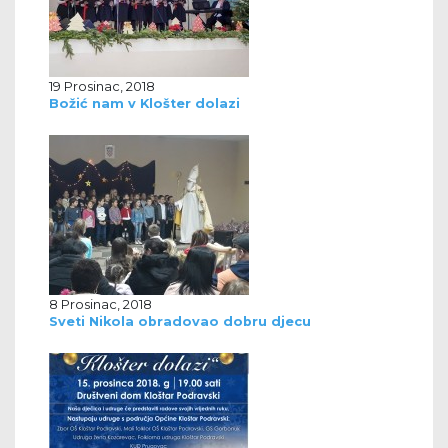
19 Prosinac, 2018
Božić nam v Klošter dolazi
8 Prosinac, 2018
Sveti Nikola obradovao dobru djecu