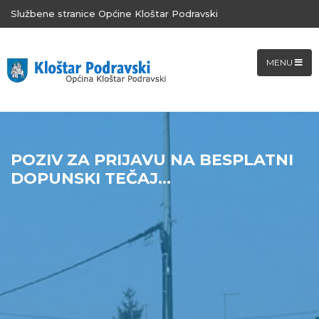
Službene stranice Općine Kloštar Podravski
MENU
POZIV ZA PRIJAVU NA BESPLATNI
DOPUNSKI TEČAJ...