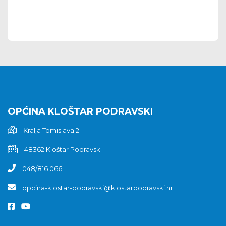
OPĆINA KLOŠTAR PODRAVSKI
Kralja Tomislava 2
48362 Kloštar Podravski
048/816 066
opcina-klostar-podravski@klostarpodravski.hr