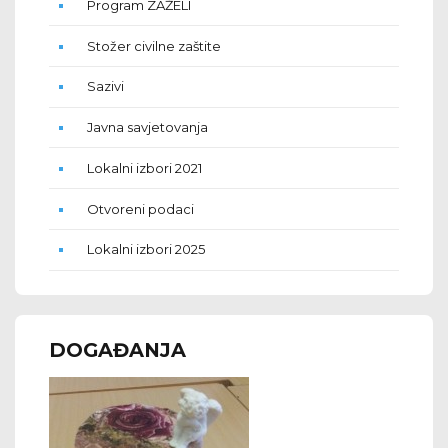
Program ZAŽELI
Stožer civilne zaštite
Sazivi
Javna savjetovanja
Lokalni izbori 2021
Otvoreni podaci
Lokalni izbori 2025
DOGAĐANJA