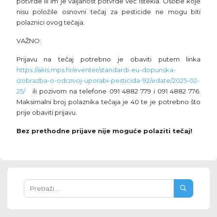
potvrde ili im je valjanost potvrde već istekla. Osobe koje
nisu položile osnovni tečaj za pesticide ne mogu biti
polaznici ovog tečaja.
VAŽNO:
Prijavu na tečaj potrebno je obaviti putem linka
https://akis.mps.hr/eventer/standardi-eu-dopunska-
izobrazba-o-odrzivoj-uporabi-pesticida-92/edate/2025-02-
25/
ili pozivom na telefone 091 4882 779 i 091 4882 776.
Maksimalni broj polaznika tečaja je 40 te je potrebno što
prije obaviti prijavu.
Bez prethodne prijave nije moguće polaziti tečaj!