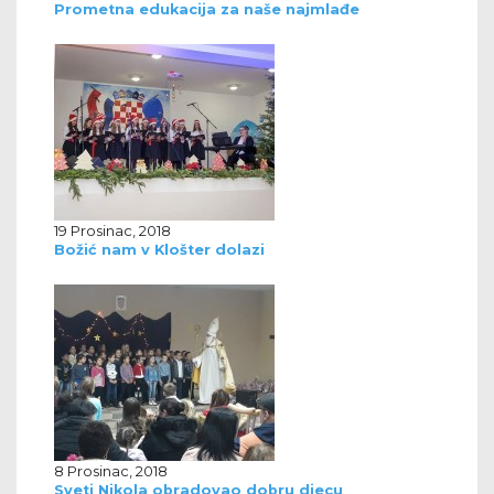
Prometna edukacija za naše najmlađe
19 Prosinac, 2018
Božić nam v Klošter dolazi
8 Prosinac, 2018
Sveti Nikola obradovao dobru djecu