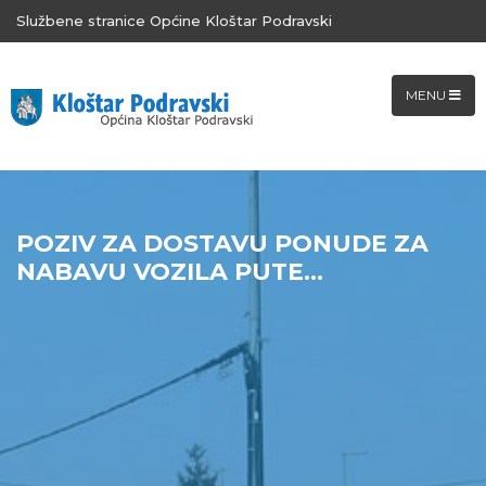
Službene stranice Općine Kloštar Podravski
MENU
POZIV ZA DOSTAVU PONUDE ZA
NABAVU VOZILA PUTE...