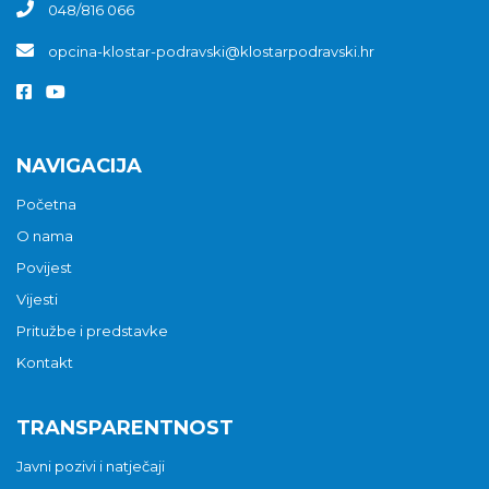
048/816 066
opcina-klostar-podravski@klostarpodravski.hr
NAVIGACIJA
Početna
O nama
Povijest
Vijesti
Pritužbe i predstavke
Kontakt
TRANSPARENTNOST
Javni pozivi i natječaji