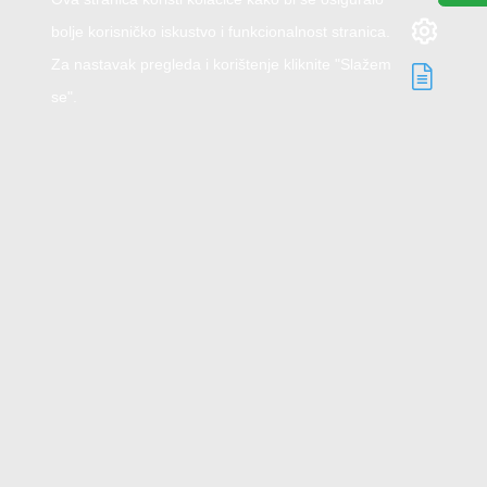
bolje korisničko iskustvo i funkcionalnost stranica.
Za nastavak pregleda i korištenje kliknite "Slažem
se".