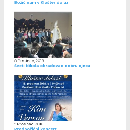
Božić nam v Klošter dolazi
8 Prosinac, 2018
Sveti Nikola obradovao dobru djecu
5 Prosinac, 2018
Predbožićni koncert