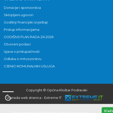
Donacije i sponzorstva
Sklopljeni ugovori
Godišnji financijski izvještaji
Pristup informacijama
GODIŠNJI PLAN RADA ZA 2026
Otvoreni podaci
Izjava o pristupačnosti
Odluka o mrtvozorstvu
CJENICI KOMUNALNIH USLUGA
Copyright © Općina Kloštar Podravski
Izrada web stranica
-
Extreme IT
Slaž
Ova stranica koristi kolačiće kako bi se osiguralo