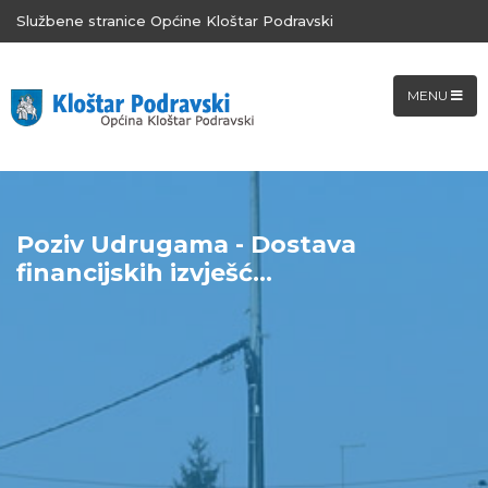
Službene stranice Općine Kloštar Podravski
MENU
Poziv Udrugama - Dostava
financijskih izvješć...