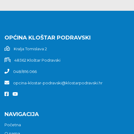
OPĆINA KLOŠTAR PODRAVSKI
Kralja Tomislava 2
48362 Kloštar Podravski
048/816 066
opcina-klostar-podravski@klostarpodravski.hr
NAVIGACIJA
Početna
O nama