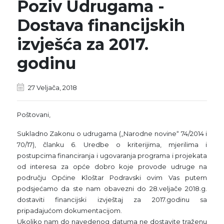
Poziv Udrugama -
Dostava financijskih
izvješća za 2017.
godinu
27 Veljača, 2018
Poštovani,
Sukladno Zakonu o udrugama („Narodne novine“ 74/2014 i
70/17), članku 6. Uredbe o kriterijima, mjerilima i
postupcima financiranja i ugovaranja programa i projekata
od interesa za opće dobro koje provode udruge na
području Općine Kloštar Podravski ovim Vas putem
podsjećamo da ste nam obavezni do 28.veljače 2018.g.
dostaviti financijski izvještaj za 2017.godinu sa
pripadajućom dokumentacijom.
Ukoliko nam do navedenog datuma ne dostavite traženu