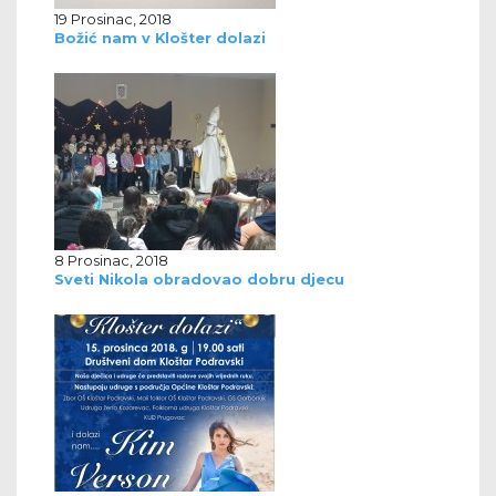
19 Prosinac, 2018
Božić nam v Klošter dolazi
8 Prosinac, 2018
Sveti Nikola obradovao dobru djecu