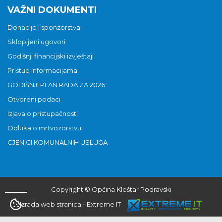
VAŽNI DOKUMENTI
Donacije i sponzorstva
Sklopljeni ugovori
Godišnji financijski izvještaji
Pristup informacijama
GODIŠNJI PLAN RADA ZA 2026
Otvoreni podaci
Izjava o pristupačnosti
Odluka o mrtvozorstvu
CJENICI KOMUNALNIH USLUGA
Copyright © Općina Kloštar Podravski
Izrada web stranica
-
Extreme IT