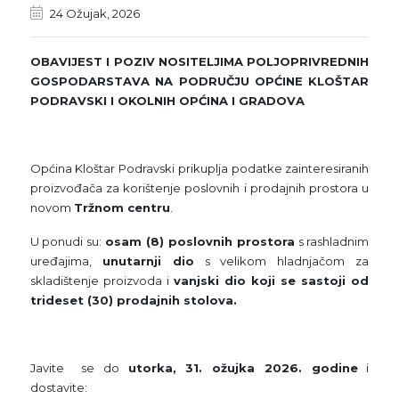
24 Ožujak, 2026
OBAVIJEST I POZIV NOSITELJIMA POLJOPRIVREDNIH
GOSPODARSTAVA NA PODRUČJU OPĆINE KLOŠTAR
PODRAVSKI I OKOLNIH OPĆINA I GRADOVA
Općina Kloštar Podravski prikuplja podatke zainteresiranih
proizvođača za korištenje poslovnih i prodajnih prostora u
novom
Tržnom centru
.
U ponudi su:
osam (8) poslovnih prostora
s rashladnim
uređajima,
unutarnji dio
s velikom hladnjačom za
skladištenje proizvoda i
vanjski dio koji se sastoji od
trideset (30) prodajnih stolova.
Javite se do
utorka, 31. ožujka 2026. godine
i
dostavite: