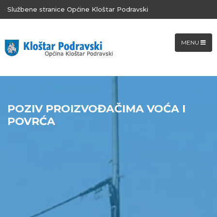
Službene stranice Općine Kloštar Podravski
MENU
POZIV PROIZVOĐAČIMA VOĆA I
POVRĆA