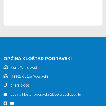
OPĆINA KLOŠTAR PODRAVSKI
Kralja Tomislava 2
48362 Kloštar Podravski
048/816 066
opcina-klostar-podravski@klostarpodravski.hr