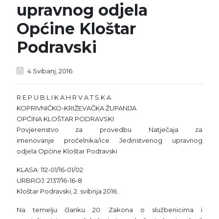
upravnog odjela
Općine Kloštar
Podravski
4 Svibanj, 2016
R E P U B L I K A H R V A T S K A
KOPRIVNIČKO-KRIŽEVAČKA ŽUPANIJA
OPĆINA KLOŠTAR PODRAVSKI
Povjerenstvo za provedbu Natječaja za
imenovanje pročelnika/ice Jedinstvenog upravnog
odjela Općine Kloštar Podravski
KLASA: 112-01/16-01/02
URBROJ: 2137/16-16-8
Kloštar Podravski, 2. svibnja 2016.
Na temelju članku 20. Zakona o službenicima i