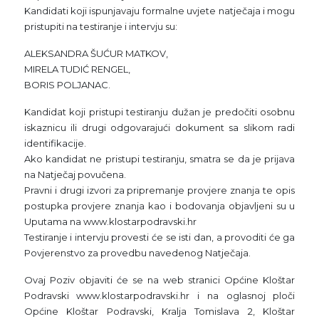
Kandidati koji ispunjavaju formalne uvjete natječaja i mogu
pristupiti na testiranje i intervju su:
ALEKSANDRA ŠUĆUR MATKOV,
MIRELA TUDIĆ RENGEL,
BORIS POLJANAC.
Kandidat koji pristupi testiranju dužan je predočiti osobnu
iskaznicu ili drugi odgovarajući dokument sa slikom radi
identifikacije.
Ako kandidat ne pristupi testiranju, smatra se da je prijava
na Natječaj povučena.
Pravni i drugi izvori za pripremanje provjere znanja te opis
postupka provjere znanja kao i bodovanja objavljeni su u
Uputama na www.klostarpodravski.hr
Testiranje i intervju provesti će se isti dan, a provoditi će ga
Povjerenstvo za provedbu navedenog Natječaja.
Ovaj Poziv objaviti će se na web stranici Općine Kloštar
Podravski www.klostarpodravski.hr i na oglasnoj ploči
Općine Kloštar Podravski, Kralja Tomislava 2, Kloštar