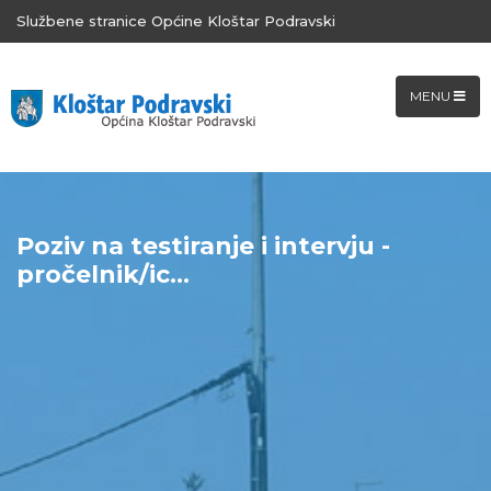
Službene stranice Općine Kloštar Podravski
MENU
Poziv na testiranje i intervju -
pročelnik/ic...