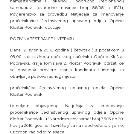
namještenicima u lokalnoj i područnoj (regionalnoj)
samoupravi («Narodne novine» broj 86/08. i 61/11.),
Povjerenstvo za provedbu Natječaja za imenovanje
pročelnika/ice Jedinstvenog upravnog odjela Općine
Kloštar Podravski, upućuje
POZIV NA TESTIRANJE I INTERVJU
Dana 12. svibnja 2016. godine ( četvrtak ) s početkom u
09,00 sati u Uredu općinskog načelnika Općine Kloštar
Podravski, Kralja Tomislava 2, Kloštar Podravski održati će
se postupak provjere znanja kandidata i intervju za
obavljanje poslova radnog mjesta
pročelnik/ica Jedinstvenog upravnog odjela Općine
Kloštar Podravski
temeljem objavljenog Natječaja za imenovanje
pročelnika/ice Jedinstvenog upravnog odjela Općine
Kloštar Podravski u "Narodnim novinama" broj 36/16 od 20.
travnja 2016. godine, 1 izvršitelj/ica na neodređeno vrijeme,
uz probni rad od tri mjeseca.