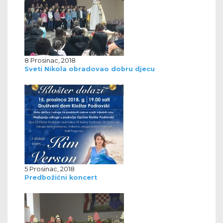
8 Prosinac, 2018
Sveti Nikola obradovao dobru djecu
5 Prosinac, 2018
Predbožićni koncert