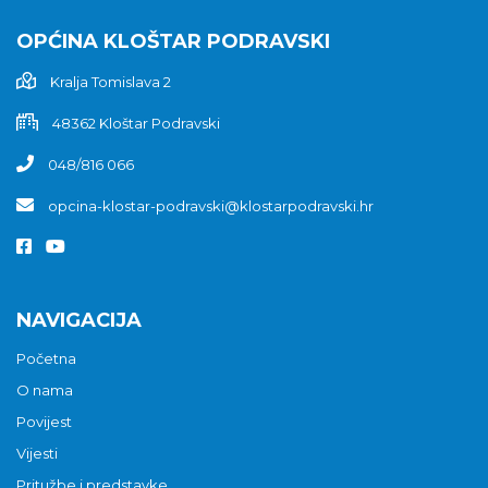
OPĆINA KLOŠTAR PODRAVSKI
Kralja Tomislava 2
48362 Kloštar Podravski
048/816 066
opcina-klostar-podravski@klostarpodravski.hr
NAVIGACIJA
Početna
O nama
Povijest
Vijesti
Pritužbe i predstavke