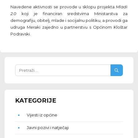
Navedene aktivnosti se provode u sklopu projekta
Mladi
2.0
koji je financiran sredstvima Ministarstva za
demografiju, obitelj, mlade i socijalnu politiku, a provodi ga
udruga Meraki zajedno u partnerstvu s Općinom Kloštar
Podravski.
KATEGORIJE
Vijesti iz općine
Javni pozivi i natječaji