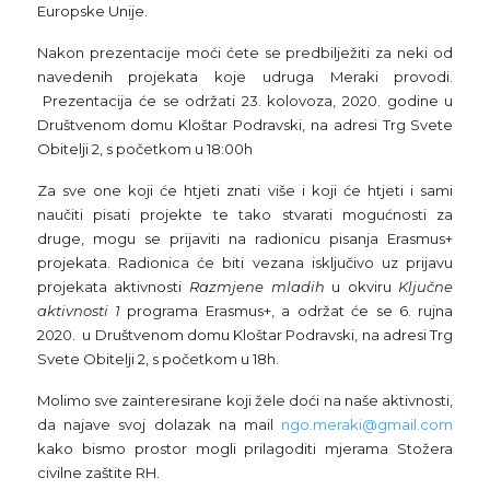
Europske Unije.
Nakon prezentacije moći ćete se predbilježiti za neki od
navedenih projekata koje udruga Meraki provodi.
Prezentacija će se održati 23. kolovoza, 2020. godine u
Društvenom domu Kloštar Podravski, na adresi Trg Svete
Obitelji 2, s početkom u 18:00h
Za sve one koji će htjeti znati više i koji će htjeti i sami
naučiti pisati projekte te tako stvarati mogućnosti za
druge, mogu se prijaviti na radionicu pisanja Erasmus+
projekata. Radionica će biti vezana isključivo uz prijavu
projekata aktivnosti
Razmjene mladih
u okviru
Ključne
aktivnosti 1
programa Erasmus+, a održat će se 6. rujna
2020. u Društvenom domu Kloštar Podravski, na adresi Trg
Svete Obitelji 2, s početkom u 18h.
Molimo sve zainteresirane koji žele doći na naše aktivnosti,
da najave svoj dolazak na mail
ngo.meraki@gmail.com
kako bismo prostor mogli prilagoditi mjerama Stožera
civilne zaštite RH.