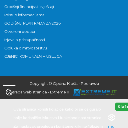
Godišnji financijski izvještaji
Pristup informacijama
GODIŠNJI PLAN RADA ZA 2026
Otvoreni podaci
Izjava o pristupačnosti
Odluka o mrtvozorstvu
CJENICI KOMUNALNIH USLUGA
Copyright © Općina Kloštar Podravski
Izrada web stranica
-
Extreme IT
Slaž
Ova stranica koristi kolačiće kako bi se osiguralo
bolje korisničko iskustvo i funkcionalnost stranica.
Za nastavak pregleda i korištenje kliknite "Slažem