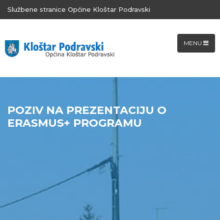
Službene stranice Općine Kloštar Podravski
MENU
POZIV NA PREZENTACIJU O
ERASMUS+ PROGRAMU