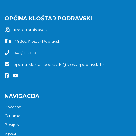
OPĆINA KLOŠTAR PODRAVSKI
Kralja Tomislava 2
48362 Kloštar Podravski
048/816 066
opcina-klostar-podravski@klostarpodravski.hr
NAVIGACIJA
Početna
O nama
Povijest
Vijesti