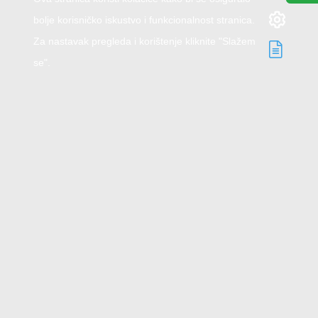
bolje korisničko iskustvo i funkcionalnost stranica.
Za nastavak pregleda i korištenje kliknite "Slažem
se".