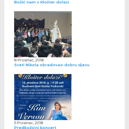
Božić nam v Klošter dolazi
8 Prosinac, 2018
Sveti Nikola obradovao dobru djecu
5 Prosinac, 2018
Predbožićni koncert