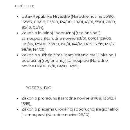
OPĆI DIO:
Ustav Republike Hrvatske (Narodne novine 56/90,
135/97, 08/98, 113/00, 124/00, 28/01, 41/01, 55/01, 76/10,
85/10, 05/14),
Zakon o lokalnoj i područnoj (regionalnoj )
samoupravi (Narodne novine 33/01, 60/01, 129/05,
109/07, 125/08, 36/09, 150/11, 144/12, 19/13, 137/15, 123/17,
98/19, 144/20),
Zakon o službenicima i namještenicima u lokalnoj i
područnoj (regionalnoj ) samoupravi (Narodne
novine 86/08, 61/11, 04/18, 112/19).
POSEBNI DIO:
Zakon o proračunu (Narodne novine 87/08, 136/12. i
15/15),
Zakon o plaćama u
lokalnoj i područnoj (regionalnoj
) samoupravi
(Narodne novine 28/10),