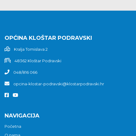
OPĆINA KLOŠTAR PODRAVSKI
Kralja Tomislava 2
48362 Kloštar Podravski
048/816 066
opcina-klostar-podravski@klostarpodravski.hr
NAVIGACIJA
Početna
O nama