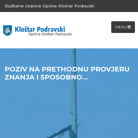
Službene stranice Općine Kloštar Podravski
MENU
POZIV NA PRETHODNU PROVJERU
ZNANJA I SPOSOBNO...