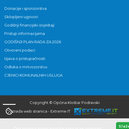
Donacije i sponzorstva
Sklopljeni ugovori
Godišnji financijski izvještaji
Pristup informacijama
GODIŠNJI PLAN RADA ZA 2026
Otvoreni podaci
Izjava o pristupačnosti
Odluka o mrtvozorstvu
CJENICI KOMUNALNIH USLUGA
Copyright © Općina Kloštar Podravski
Izrada web stranica
-
Extreme IT
Slaž
Ova stranica koristi kolačiće kako bi se osiguralo