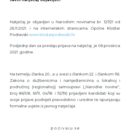
Natječaj je objavljen u Narodnim novinama br. 127/21 od
26.11.2021. i na internetskim stranicama Općine Kloštar
Podravski
www.klostarpodravski.hr
Posljednji dan za predaju prijava na natječaj je 06.prosinca
2021. godine.
Na temelju članka 20., a u svezi s člankom 22. i člankom 116.
Zakona o službenicima i namještenicima u lokalnoj i
područnoj (regionalnoj) samoupravi („Narodne novine“,
broj 86/08, 61/11, 04/18. i 112/19) prijavljeni kandidati koji su
svoje prijave podnijeli pravodobno i uredne te ispunjavaju
formalne uvjete iz javnog natječaja
p o z i v a j u s e