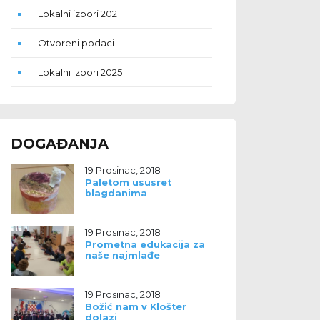
Lokalni izbori 2021
Otvoreni podaci
Lokalni izbori 2025
DOGAĐANJA
19 Prosinac, 2018
Paletom ususret
blagdanima
19 Prosinac, 2018
Prometna edukacija za
naše najmlađe
19 Prosinac, 2018
Božić nam v Klošter
dolazi