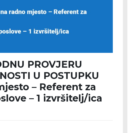
ODNU PROVJERU
BNOSTI U POSTUPKU
jesto – Referent za
ove – 1 izvršitelj/ica