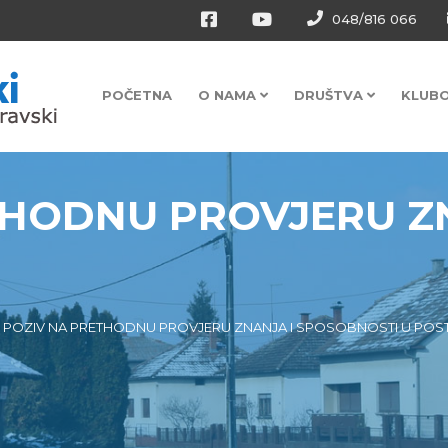
048/816 066
POČETNA
O NAMA
DRUŠTVA
KLUB
THODNU PROVJERU Z
POZIV NA PRETHODNU PROVJERU ZNANJA I SPOSOBNOSTI U POSTUPKU