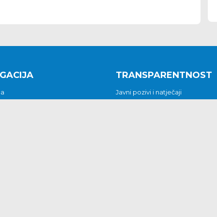
GACIJA
TRANSPARENTNOST
na
Javni pozivi i natječaji
a
Javna nabava
t
Javni pozivi i natječaji
Jedinstveni upravni odjel
be i predstavke
Općinsko vijeće
t
Općinski načelnik
Pritužbe i predstavke