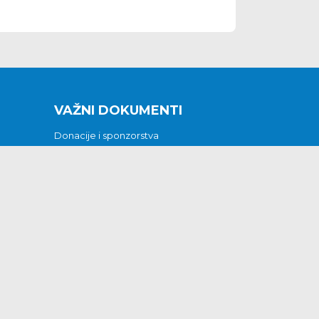
VAŽNI DOKUMENTI
Donacije i sponzorstva
Sklopljeni ugovori
Godišnji financijski izvještaji
Pristup informacijama
GODIŠNJI PLAN RADA ZA 2026
Otvoreni podaci
Izjava o pristupačnosti
Odluka o mrtvozorstvu
CJENICI KOMUNALNIH USLUGA