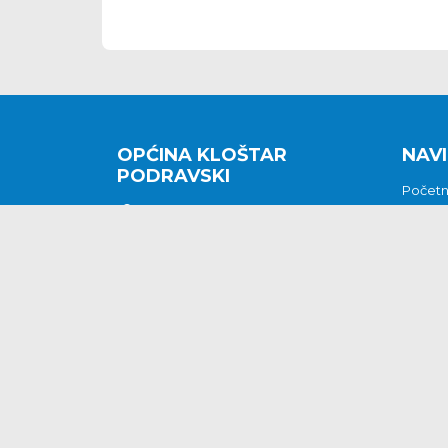
OPĆINA KLOŠTAR
NAVI
PODRAVSKI
Počet
Kralja Tomislava 2
O nam
Povijes
48362 Kloštar Podravski
Vijesti
048/816 066
Prituž
opcina-klostar-
Kontak
podravski@klostarpodravski.hr