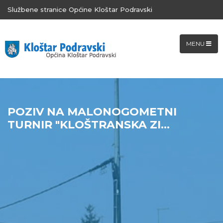
Službene stranice Općine Kloštar Podravski
MENU
POZIV NA MALONOGOMETNI
TURNIR "KLOŠTRANSKA ZI...