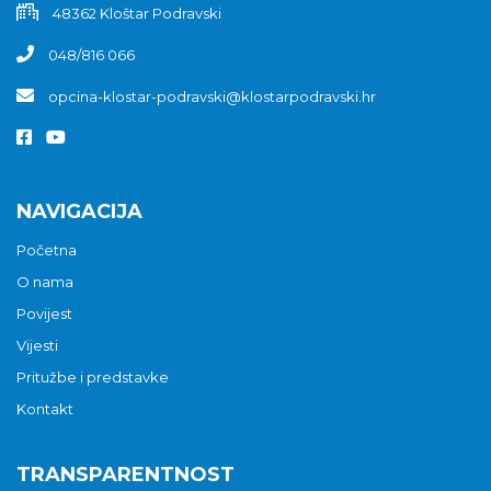
48362 Kloštar Podravski
048/816 066
opcina-klostar-podravski@klostarpodravski.hr
NAVIGACIJA
Početna
O nama
Povijest
Vijesti
Pritužbe i predstavke
Kontakt
TRANSPARENTNOST