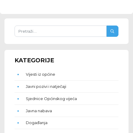
KATEGORIJE
Vijesti iz općine
Javni pozivi i natječaji
Sjednice Općinskog vijeća
Javna nabava
Događanja