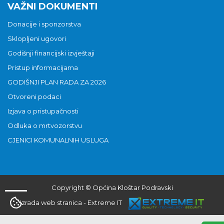
VAŽNI DOKUMENTI
Donacije i sponzorstva
Sklopljeni ugovori
Godišnji financijski izvještaji
Pristup informacijama
GODIŠNJI PLAN RADA ZA 2026
Otvoreni podaci
Izjava o pristupačnosti
Odluka o mrtvozorstvu
CJENICI KOMUNALNIH USLUGA
Copyright © Općina Kloštar Podravski
Izrada web stranica
-
Extreme IT