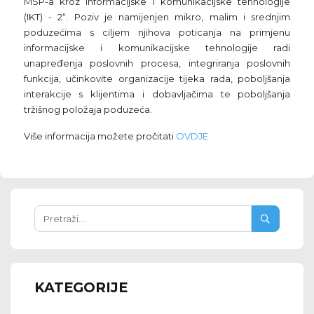
MSP-a kroz informacijske i komunikacijske tehnologije
(IKT) - 2“. Poziv je namijenjen mikro, malim i srednjim
poduzećima s ciljem njihova poticanja na primjenu
informacijske i komunikacijske tehnologije radi
unapređenja poslovnih procesa, integriranja poslovnih
funkcija, učinkovite organizacije tijeka rada, poboljšanja
interakcije s klijentima i dobavljačima te poboljšanja
tržišnog položaja poduzeća.
Više informacija možete pročitati
OVDJE
KATEGORIJE