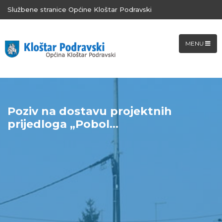
Službene stranice Općine Kloštar Podravski
MENU
Poziv na dostavu projektnih
prijedloga „Pobol...