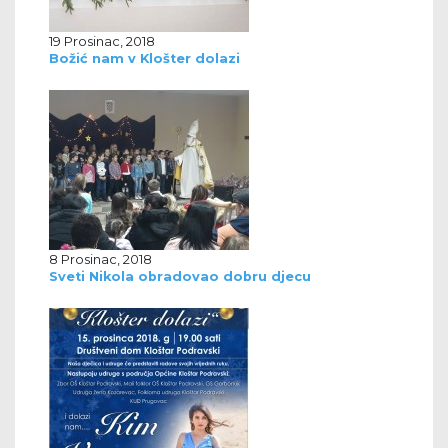
19 Prosinac, 2018
Božić nam v Klošter dolazi
8 Prosinac, 2018
Sveti Nikola obradovao dobru djecu