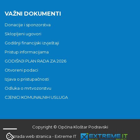
VAŽNI DOKUMENTI
Donacije i sponzorstva
Sklopljeni ugovori
Godišnji financijski izvještaji
Pristup informacijama
GODIŠNJI PLAN RADA ZA 2026
Otvoreni podaci
Izjava o pristupačnosti
Odluka o mrtvozorstvu
CJENICI KOMUNALNIH USLUGA
Copyright © Općina Kloštar Podravski
Izrada web stranica
-
Extreme IT