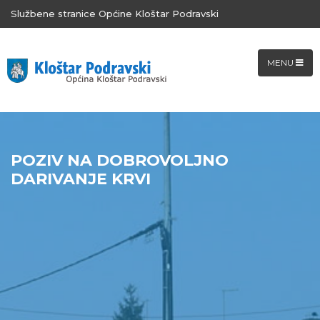
Službene stranice Općine Kloštar Podravski
MENU
POZIV NA DOBROVOLJNO
DARIVANJE KRVI