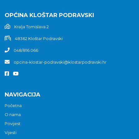
OPĆINA KLOŠTAR PODRAVSKI
Kralja Tomislava 2
48362 Kloštar Podravski
048/816 066
opcina-klostar-podravski@klostarpodravski.hr
NAVIGACIJA
Početna
O nama
Povijest
Vijesti