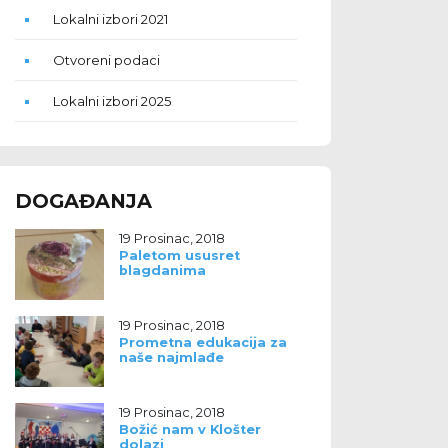
Lokalni izbori 2021
Otvoreni podaci
Lokalni izbori 2025
DOGAĐANJA
19 Prosinac, 2018
Paletom ususret
blagdanima
19 Prosinac, 2018
Prometna edukacija za
naše najmlađe
19 Prosinac, 2018
Božić nam v Klošter
dolazi