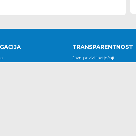
GACIJA
TRANSPARENTNOST
na
Javni pozivi i natječaji
a
Javna nabava
t
Javni pozivi i natječaji
Jedinstveni upravni odjel
be i predstavke
Općinsko vijeće
t
Općinski načelnik
Pritužbe i predstavke