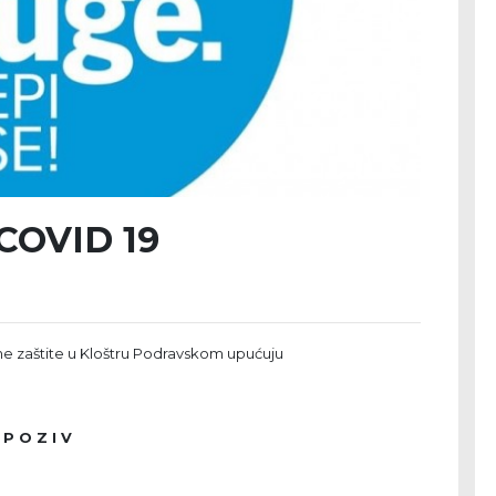
 COVID 19
ne zaštite u Kloštru Podravskom upućuju
P O Z I V