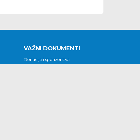
VAŽNI DOKUMENTI
Donacije i sponzorstva
Sklopljeni ugovori
Godišnji financijski izvještaji
Pristup informacijama
GODIŠNJI PLAN RADA ZA 2026
Otvoreni podaci
Izjava o pristupačnosti
Odluka o mrtvozorstvu
CJENICI KOMUNALNIH USLUGA