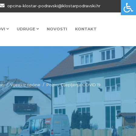
opcina-klostar-podravski@klostarpodravski.hr
OVI
UDRUGE
NOVOSTI
KONTAKT
sti
Vijesti iz općine
Poziv - Cijepljenje COVID 19