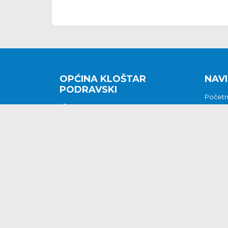
OPĆINA KLOŠTAR
NAVI
PODRAVSKI
Počet
Kralja Tomislava 2
O nam
Povijes
48362 Kloštar Podravski
Vijesti
048/816 066
Prituž
opcina-klostar-
Kontak
podravski@klostarpodravski.hr