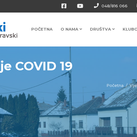
048/816 066
POČETNA
O NAMA
DRUŠTVA
KLUB
nje COVID 19
Početna
Vije