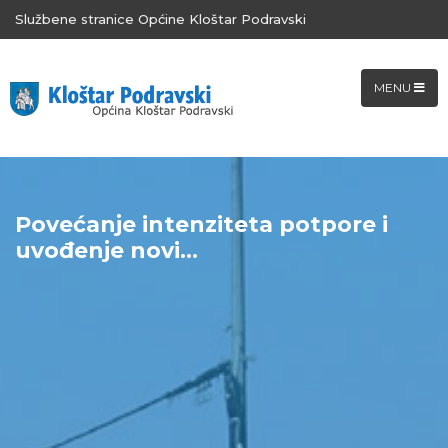
Službene stranice Općine Kloštar Podravski
MENU
Povećanje intenziteta potpore i
uvođenje novi...