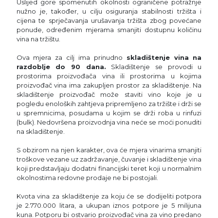
Uslijed gore spomenutih okolnosti ograničene potražnje
nužno je, također, u cilju osiguranja stabilnosti tržišta i
cijena te sprječavanja urušavanja tržišta zbog povećane
ponude, određenim mjerama smanjiti dostupnu količinu
vina na tržištu.
Ova mjera za cilj ima prinudno
skladištenje vina na
razdoblje do 90 dana.
Skladištenje se provodi u
prostorima proizvođača vina ili prostorima u kojima
proizvođač vina ima zakupljen prostor za skladištenje. Na
skladištenje proizvođač može staviti vino koje je u
pogledu enoloških zahtjeva pripremljeno za tržište i drži se
u spremnicima, posudama u kojim se drži roba u rinfuzi
(bulk). Nedovršena proizvodnja vina neće se moći ponuditi
na skladištenje.
S obzirom na njen karakter, ova će mjera vinarima smanjiti
troškove vezane uz zadržavanje, čuvanje i skladištenje vina
koji predstavljaju dodatni financijski teret koji u normalnim
okolnostima redovne prodaje ne bi postojali.
Kvota vina za skladištenje za koju će se dodijeliti potpora
je 2.770.000 litara, a ukupan iznos potpore je 5 milijuna
kuna. Potporu bi ostvario proizvođač vina za vino predano