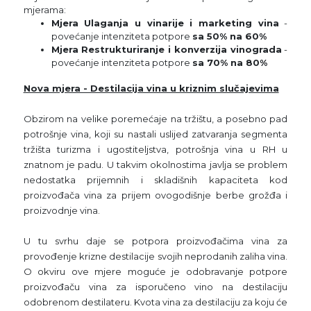
mjerama:
Mjera Ulaganja u vinarije i marketing vina
-
povećanje intenziteta potpore
sa 50% na 60%
Mjera Restrukturiranje i konverzija vinograda
-
povećanje intenziteta potpore
sa 70% na 80%
Nova mjera - Destilacija vina u kriznim slučajevima
Obzirom na velike poremećaje na tržištu, a posebno pad
potrošnje vina, koji su nastali uslijed zatvaranja segmenta
tržišta turizma i ugostiteljstva, potrošnja vina u RH u
znatnom je padu. U takvim okolnostima javlja se problem
nedostatka prijemnih i skladišnih kapaciteta kod
proizvođača vina za prijem ovogodišnje berbe grožđa i
proizvodnje vina.
U tu svrhu daje se potpora proizvođačima vina za
provođenje krizne destilacije svojih neprodanih zaliha vina.
O okviru ove mjere moguće je odobravanje potpore
proizvođaču vina za isporučeno vino na destilaciju
odobrenom destilateru. Kvota vina za destilaciju za koju će