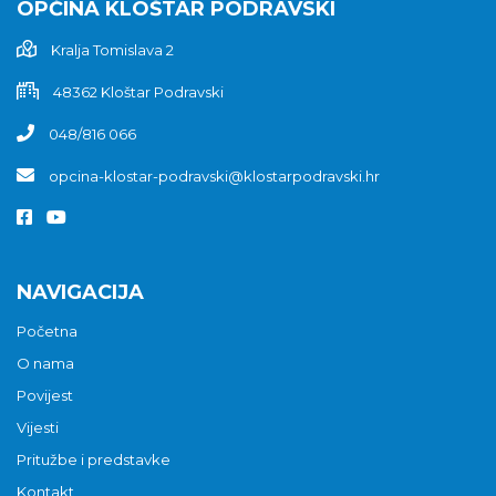
OPĆINA KLOŠTAR PODRAVSKI
Kralja Tomislava 2
48362 Kloštar Podravski
048/816 066
opcina-klostar-podravski@klostarpodravski.hr
NAVIGACIJA
Početna
O nama
Povijest
Vijesti
Pritužbe i predstavke
Kontakt