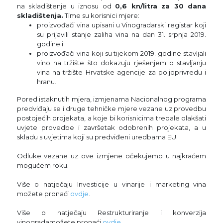
na skladištenje u iznosu od
0,6 kn/litra za 30 dana
skladištenja.
Time su korisnici mjere:
proizvođači vina upisani u Vinogradarski registar koji
su prijavili stanje zaliha vina na dan 31. srpnja 2019.
godine i
proizvođači vina koji su tijekom 2019. godine stavljali
vino na tržište što dokazuju rješenjem o stavljanju
vina na tržište Hrvatske agencije za poljoprivredu i
hranu.
Pored istaknutih mjera, izmjenama Nacionalnog programa
predviđaju se i druge tehničke mjere vezane uz provedbu
postojećih projekata, a koje bi korisnicima trebale olakšati
uvjete provedbe i završetak odobrenih projekata, a u
skladu s uvjetima koji su predviđeni uredbama EU.
Odluke vezane uz ove izmjene očekujemo u najkraćem
mogućem roku.
Više o natječaju Investicije u vinarije i marketing vina
možete pronaći
ovdje
.
Više o natječaju Restrukturiranje i konverzija
vinogradamožete pronaći
ovdje
.