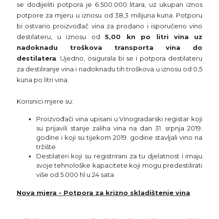
se dodijeliti potpora je 6.500.000 litara, uz ukupan iznos
potpore za mjeru u iznosu od 38,3 milijuna kuna. Potporu
bi ostvario proizvođač vina za prodano i isporučeno vino
destilateru, u iznosu od
5,00 kn po litri vina uz
nadoknadu troškova transporta vina do
destilatera
. Ujedno, osigurala bi se i potpora destilateru
za destiliranje vina i nadoknadu tih troškova u iznosu od 0,5
kuna po litri vina.
Korisnici mjere su:
Proizvođači vina upisani u Vinogradarski registar koji
su prijavili stanje zaliha vina na dan 31. srpnja 2019.
godine i koji su tijekom 2019. godine stavljali vino na
tržište
Destilateri koji su registrirani za tu djelatnost i imaju
svoje tehnološke kapacitete koji mogu predestilirati
više od 5.000 hl u 24 sata
Nova mjera - Potpora za krizno skladištenje vina