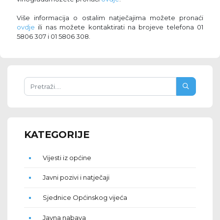
Više informacija o ostalim natječajima možete pronaći
ovdje
ili nas možete kontaktirati na brojeve telefona 01
5806 307 i 01 5806 308.
KATEGORIJE
Vijesti iz općine
Javni pozivi i natječaji
Sjednice Općinskog vijeća
Javna nabava