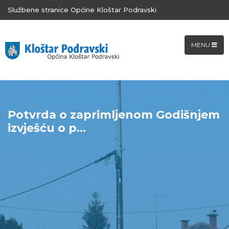
Službene stranice Općine Kloštar Podravski
MENU
Potvrda o zaprimljenom Godišnjem
izvješću o p...