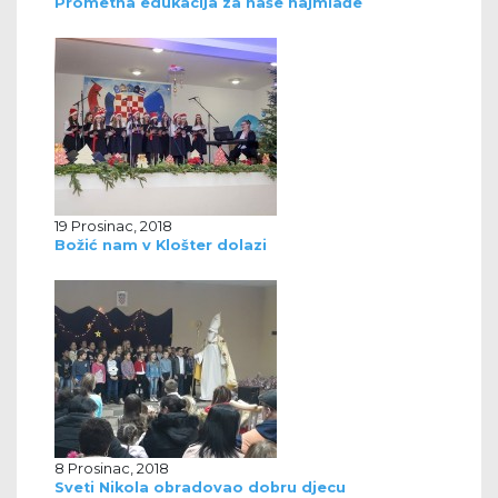
Prometna edukacija za naše najmlađe
19 Prosinac, 2018
Božić nam v Klošter dolazi
8 Prosinac, 2018
Sveti Nikola obradovao dobru djecu