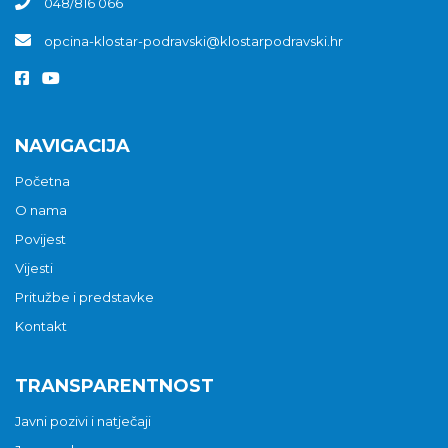
048/816 066
opcina-klostar-podravski@klostarpodravski.hr
NAVIGACIJA
Početna
O nama
Povijest
Vijesti
Pritužbe i predstavke
Kontakt
TRANSPARENTNOST
Javni pozivi i natječaji