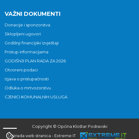
VAŽNI DOKUMENTI
Donacije i sponzorstva
Sklopljeni ugovori
Godišnji financijski izvještaji
Pristup informacijama
GODIŠNJI PLAN RADA ZA 2026
Otvoreni podaci
Izjava o pristupačnosti
Odluka o mrtvozorstvu
CJENICI KOMUNALNIH USLUGA
Copyright © Općina Kloštar Podravski
Izrada web stranica
-
Extreme IT