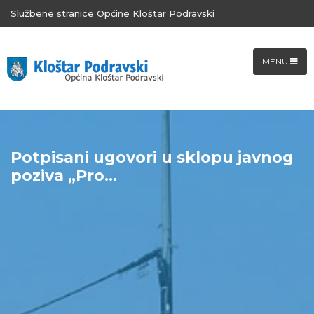
Službene stranice Općine Kloštar Podravski
MENU
Potpisani ugovori u sklopu javnog
poziva „Pro...