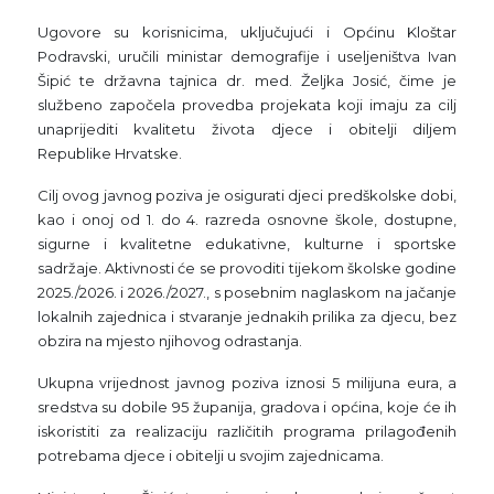
Ugovore su korisnicima, uključujući i Općinu Kloštar
Podravski, uručili ministar demografije i useljeništva Ivan
Šipić te državna tajnica dr. med. Željka Josić, čime je
službeno započela provedba projekata koji imaju za cilj
unaprijediti kvalitetu života djece i obitelji diljem
Republike Hrvatske.
Cilj ovog javnog poziva je osigurati djeci predškolske dobi,
kao i onoj od 1. do 4. razreda osnovne škole, dostupne,
sigurne i kvalitetne edukativne, kulturne i sportske
sadržaje. Aktivnosti će se provoditi tijekom školske godine
2025./2026. i 2026./2027., s posebnim naglaskom na jačanje
lokalnih zajednica i stvaranje jednakih prilika za djecu, bez
obzira na mjesto njihovog odrastanja.
Ukupna vrijednost javnog poziva iznosi 5 milijuna eura, a
sredstva su dobile 95 županija, gradova i općina, koje će ih
iskoristiti za realizaciju različitih programa prilagođenih
potrebama djece i obitelji u svojim zajednicama.