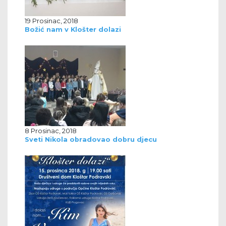
19 Prosinac, 2018
Božić nam v Klošter dolazi
8 Prosinac, 2018
Sveti Nikola obradovao dobru djecu