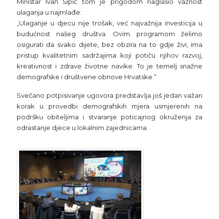
Ministar Ivan Šipić tom je prigodom naglasio važnost
ulaganja u najmlađe:
„Ulaganje u djecu nije trošak, već najvažnija investicija u
budućnost našeg društva. Ovim programom želimo
osigurati da svako dijete, bez obzira na to gdje živi, ima
pristup kvalitetnim sadržajima koji potiču njihov razvoj,
kreativnost i zdrave životne navike. To je temelj snažne
demografske i društvene obnove Hrvatske.“
Svečano potpisivanje ugovora predstavlja još jedan važan
korak u provedbi demografskih mjera usmjerenih na
podršku obiteljima i stvaranje poticajnog okruženja za
odrastanje djece u lokalnim zajednicama.