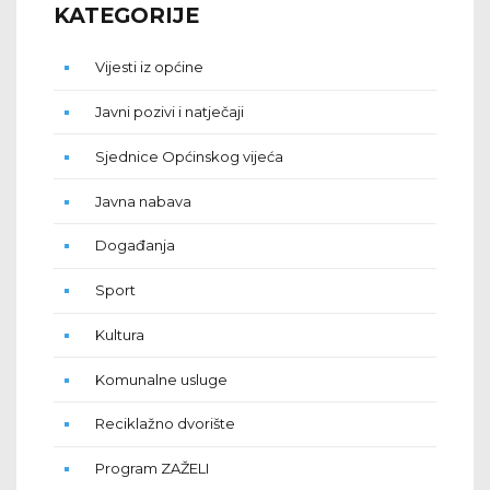
KATEGORIJE
Vijesti iz općine
Javni pozivi i natječaji
Sjednice Općinskog vijeća
Javna nabava
Događanja
Sport
Kultura
Komunalne usluge
Reciklažno dvorište
Program ZAŽELI