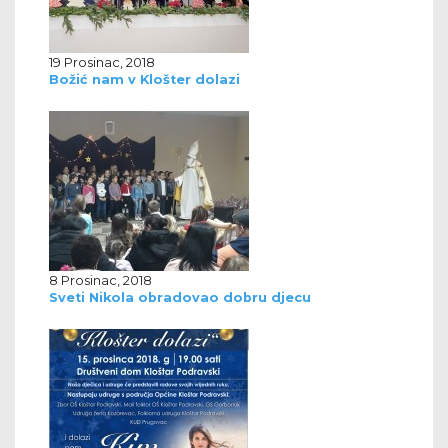
19 Prosinac, 2018
Božić nam v Klošter dolazi
8 Prosinac, 2018
Sveti Nikola obradovao dobru djecu