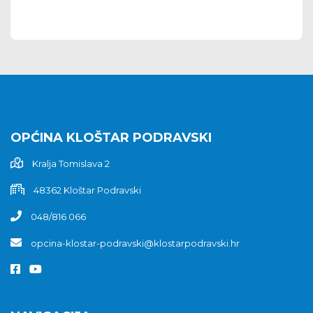
OPĆINA KLOŠTAR PODRAVSKI
Kralja Tomislava 2
48362 Kloštar Podravski
048/816 066
opcina-klostar-podravski@klostarpodravski.hr