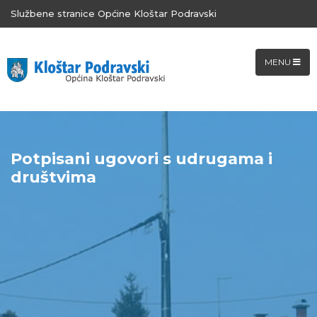
Službene stranice Općine Kloštar Podravski
MENU
Potpisani ugovori s udrugama i
društvima