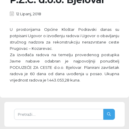
12 Lipanj, 2018
U prostorijama Općine Kloštar Podravski danas su
potpisani Ugovor o izvođenju radova i Ugovor o obavljanju
stručnog nadzora za rekonstrukciju nerazvrstane ceste
Prugovac – Kozarevac.
Za izvođača radova na temelju provedenog postupka
Javne nabave odabran je najpovoljniji ponuditelj
PODUZEĆE ZA CESTE d.o.o. Bjelovar. Planirani završetak
radova je 60 dana od dana uvođenja u posao. Ukupna
vrijednost radova je 1.443.053,28 kuna.