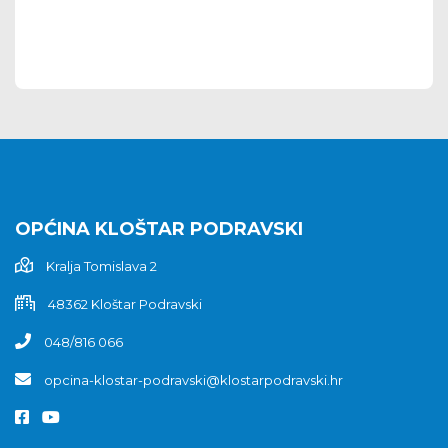
OPĆINA KLOŠTAR PODRAVSKI
Kralja Tomislava 2
48362 Kloštar Podravski
048/816 066
opcina-klostar-podravski@klostarpodravski.hr