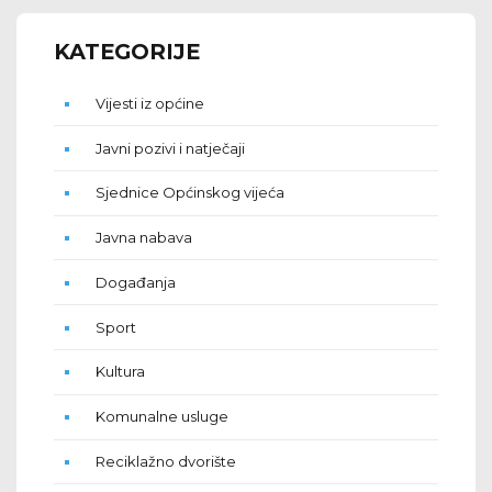
KATEGORIJE
Vijesti iz općine
Javni pozivi i natječaji
Sjednice Općinskog vijeća
Javna nabava
Događanja
Sport
Kultura
Komunalne usluge
Reciklažno dvorište