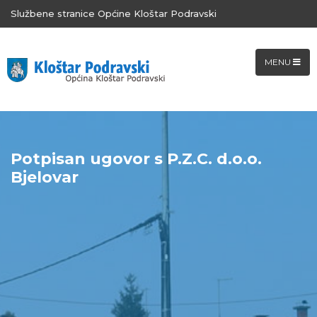
Službene stranice Općine Kloštar Podravski
MENU
Potpisan ugovor s P.Z.C. d.o.o.
Bjelovar