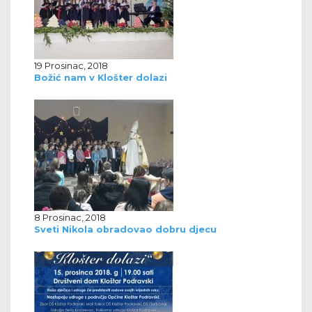
19 Prosinac, 2018
Božić nam v Klošter dolazi
8 Prosinac, 2018
Sveti Nikola obradovao dobru djecu