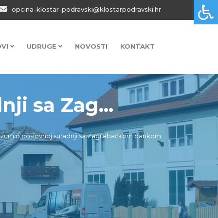
opcina-klostar-podravski@klostarpodravski.hr
OVI
UDRUGE
NOVOSTI
KONTAKT
ji sa Zag...
azum o poslovnoj suradnji sa Zagrebačkom bankom