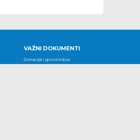
VAŽNI DOKUMENTI
Donacije i sponzorstva
Sklopljeni ugovori
Godišnji financijski izvještaji
Pristup informacijama
GODIŠNJI PLAN RADA ZA 2026
Otvoreni podaci
Izjava o pristupačnosti
Odluka o mrtvozorstvu
CJENICI KOMUNALNIH USLUGA