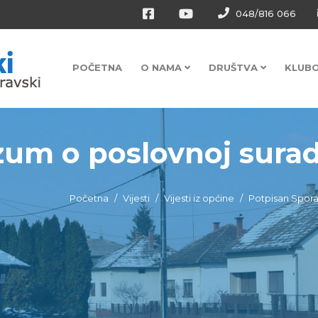
048/816 066
POČETNA
O NAMA
DRUŠTVA
KLUB
um o poslovnoj suradn
Početna
Vijesti
Vijesti iz općine
Potpisan Spor