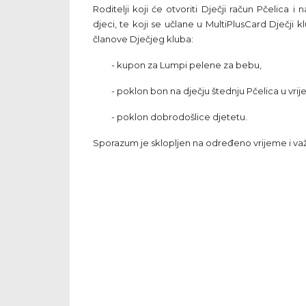
Roditelji koji će otvoriti Dječji račun Pčelic
djeci, te koji se učlane u MultiPlusCard Dječji
članove Dječjeg kluba:
- kupon za Lumpi pelene za bebu,
- poklon bon na dječju štednju Pčelica u vrije
- poklon dobrodošlice djetetu.
Sporazum je sklopljen na određeno vrijeme i važi