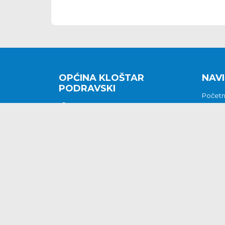
OPĆINA KLOŠTAR
NAVI
PODRAVSKI
Počet
Kralja Tomislava 2
O nam
Povijes
48362 Kloštar Podravski
Vijesti
048/816 066
Prituž
opcina-klostar-
Kontak
podravski@klostarpodravski.hr