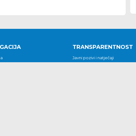
GACIJA
TRANSPARENTNOST
na
Javni pozivi i natječaji
a
Javna nabava
t
Javni pozivi i natječaji
Jedinstveni upravni odjel
be i predstavke
Općinsko vijeće
t
Općinski načelnik
Pritužbe i predstavke