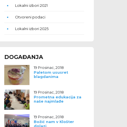
Lokalni izbori 2021
Otvoreni podaci
Lokalni izbori 2025
DOGAĐANJA
19 Prosinac, 2018
Paletom ususret
blagdanima
19 Prosinac, 2018
Prometna edukacija za
naše najmlađe
19 Prosinac, 2018
Božić nam v Klošter
dolazi