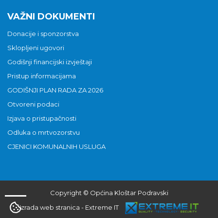
VAŽNI DOKUMENTI
Donacije i sponzorstva
Sklopljeni ugovori
Godišnji financijski izvještaji
Pristup informacijama
GODIŠNJI PLAN RADA ZA 2026
Otvoreni podaci
Izjava o pristupačnosti
Odluka o mrtvozorstvu
CJENICI KOMUNALNIH USLUGA
Copyright © Općina Kloštar Podravski
Izrada web stranica
-
Extreme IT