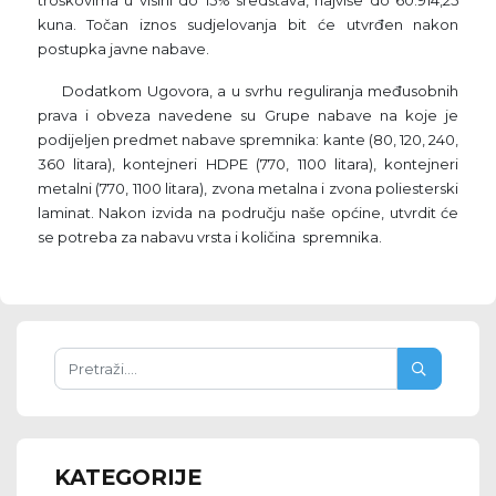
troškovima u visini do 15% sredstava, najviše do 60.914,25
kuna. Točan iznos sudjelovanja bit će utvrđen nakon
postupka javne nabave.
Dodatkom Ugovora, a u svrhu reguliranja međusobnih
prava i obveza navedene su Grupe nabave na koje je
podijeljen predmet nabave spremnika: kante (80, 120, 240,
360 litara), kontejneri HDPE (770, 1100 litara), kontejneri
metalni (770, 1100 litara), zvona metalna i zvona poliesterski
laminat. Nakon izvida na području naše općine, utvrdit će
se potreba za nabavu vrsta i količina spremnika.
KATEGORIJE