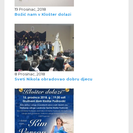
19 Prosinac, 2018
Božić nam v Klošter dolazi
8 Prosinac, 2018
Sveti Nikola obradovao dobru djecu