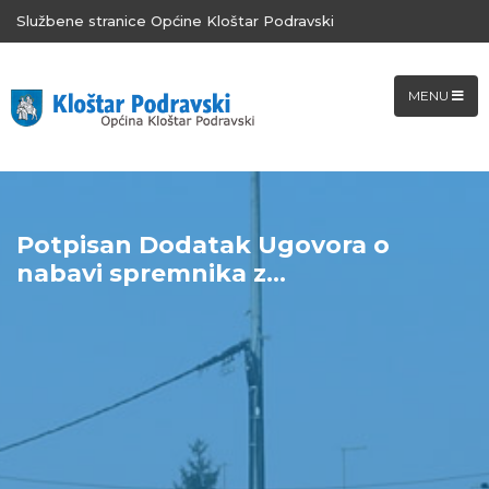
Službene stranice Općine Kloštar Podravski
MENU
Potpisan Dodatak Ugovora o
nabavi spremnika z...