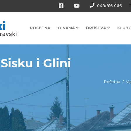
048/816 066
POČETNA
O NAMA
DRUŠTVA
KLUB
Sisku i Glini
Početna
Vij