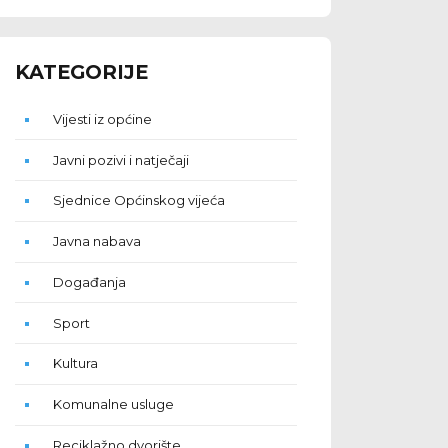
KATEGORIJE
Vijesti iz općine
Javni pozivi i natječaji
Sjednice Općinskog vijeća
Javna nabava
Događanja
Sport
Kultura
Komunalne usluge
Reciklažno dvorište