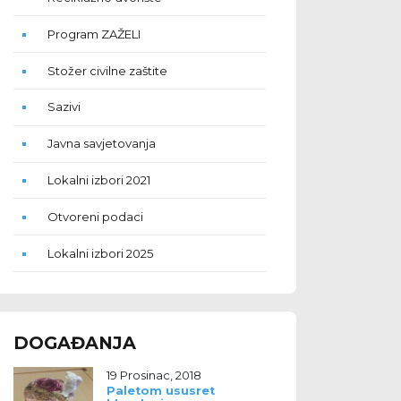
Program ZAŽELI
Stožer civilne zaštite
Sazivi
Javna savjetovanja
Lokalni izbori 2021
Otvoreni podaci
Lokalni izbori 2025
DOGAĐANJA
19 Prosinac, 2018
Paletom ususret