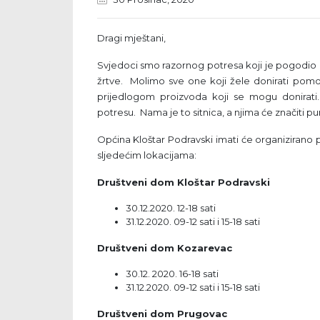
Dragi mještani,
Svjedoci smo razornog potresa koji je pogodio pod
žrtve. Molimo sve one koji žele donirati pom
prijedlogom proizvoda koji se mogu donirat
potresu. Nama je to sitnica, a njima će značiti pu
Općina Kloštar Podravski imati će organizirano
sljedećim lokacijama:
Društveni dom Kloštar Podravski
30.12.2020. 12-18 sati
31.12.2020. 09-12 sati i 15-18 sati
Društveni dom Kozarevac
30.12. 2020. 16-18 sati
31.12.2020. 09-12 sati i 15-18 sati
Društveni dom Prugovac