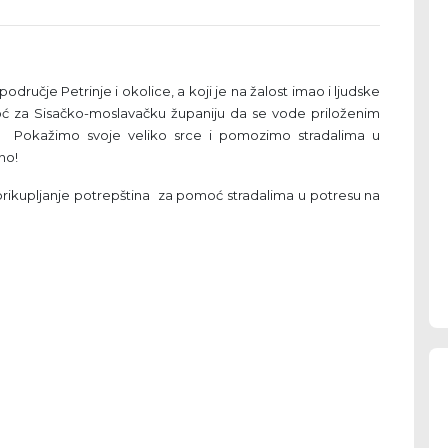
ručje Petrinje i okolice, a koji je na žalost imao i ljudske
oć za Sisačko-moslavačku županiju da se vode priloženim
i. Pokažimo svoje veliko srce i pomozimo stradalima u
no!
 prikupljanje potrepština za pomoć stradalima u potresu na