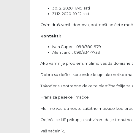
30.12. 2020. 17-19 sati
31.12. 2020. 10-12 sati
Osim društvenih domova, potrepštine ćete moći 
Kontakti:
Ivan Čupen : 098/780-979
Alen Janći : 099/334-7733
Ako vam nije problem, molimo vas da donirane p
Dobro su došle i kartonske kutije ako netko ima 
Također su potrebne deke te plastična folija za 
Hrana za peseke i mačke
Molimo vas da nosite zaštitne maskice kod pred
Odjeća se NE prikuplja s obzirom da je trenutno
Vaš načelnik,