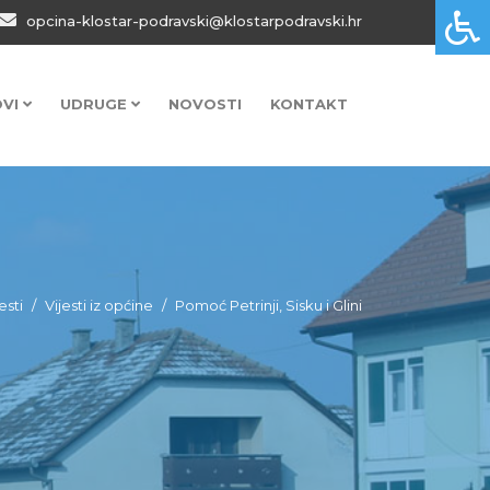
opcina-klostar-podravski@klostarpodravski.hr
OVI
UDRUGE
NOVOSTI
KONTAKT
esti
Vijesti iz općine
Pomoć Petrinji, Sisku i Glini