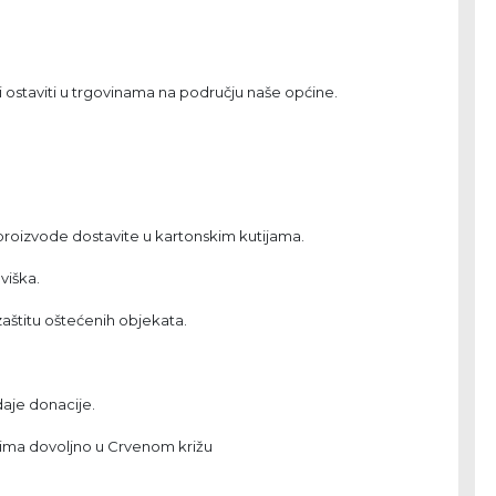
ostaviti u trgovinama na području naše općine.
roizvode dostavite u kartonskim kutijama.
viška.
zaštitu oštećenih objekata.
aje donacije.
 ima dovoljno u Crvenom križu