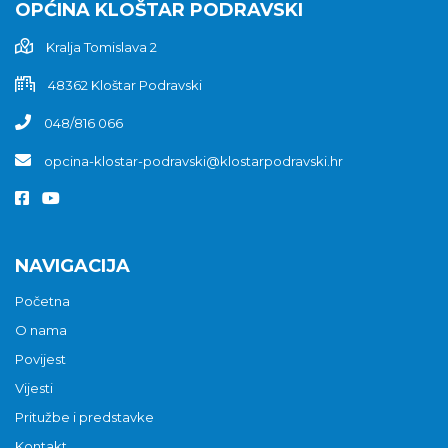
OPĆINA KLOŠTAR PODRAVSKI
Kralja Tomislava 2
48362 Kloštar Podravski
048/816 066
opcina-klostar-podravski@klostarpodravski.hr
NAVIGACIJA
Početna
O nama
Povijest
Vijesti
Pritužbe i predstavke
Kontakt